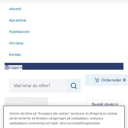
Aktuellt
Nya artiklar
Publikationer
Om Gelia
Kontakt
Logga in
Orderrader:
0
Produkter
Beställ direkt
Kampanjer
Genom att klicka på "Acceptera alla cookies" samtycker du till lagring av cookies
på din enhet för att förbättra navigeringen på webbplatsen, analysera
Gelia
Produkter
Teknisk isolering
Mineralull
Mattor
Outlet
webbplatsens användning och bistå i våra marknadsföringsinsatser.
Mattor Industri