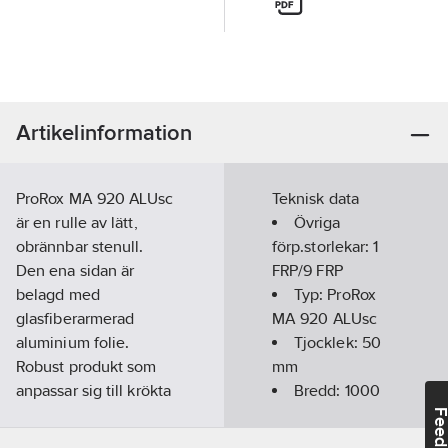
Artikelinformation
ProRox MA 920 ALUsc
Teknisk data
är en rulle av lätt,
Övriga
obrännbar stenull.
förp.storlekar:
1
Den ena sidan är
FRP/9 FRP
belagd med
Typ:
ProRox
glasfiberarmerad
MA 920 ALUsc
aluminium folie.
Tjocklek:
50
Robust produkt som
mm
anpassar sig till krökta
Bredd:
1000
ytor. Lätt att arbeta
mm
Feedba
med, även utomhus.
Längd: