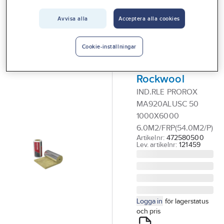
Vårt erbjudande
Avvisa alla
Acceptera alla cookies
ROCKWOOL PROROX
Interiör
Industrirulle
Handla hos oss
ProRox MA 920
Cookie-inställningar
ALUsc,
Guider & inspiration
Rockwool
Vanliga frågor
IND.RLE PROROX
MA920ALUSC 50
1000X6000
6.0M2/FRP(54.0M2/P)
Artikelnr:
472580500
Lev. artikelnr:
121459
Logga in
för lagerstatus
och pris