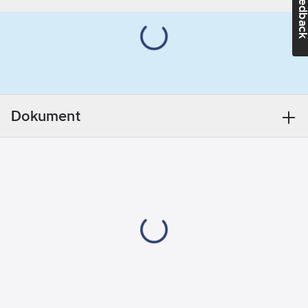
Feedba
snabb att montera.
Fysiologiskt neutral
Ytterdiameter:
och rötsäker.
75
mm
Tillverkas helt utan
Utförande:
freoner typ CFC, HCFC
Förlimmad
eller HFC.
Värmeledningstal
Dokument
(lambdavärde): =0,040
W/mk vid +40°C.
Levereras i länger om
2 meter.
Artikelnr:
45216035
Lev.
TL-35/20-DG-A
artikelnr:
Ean
7612207398199
artikelnr:
Materialklass
POI801