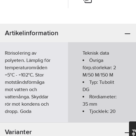
Artikelinformation
Rörisolering av
Teknisk data
polyeten. Lämplig för
Övriga
temperaturområden
förp.storlekar:
2
+5°C - +102°C. Stor
M/50 M/150 M
motståndsförmåga
Typ:
Tubolit
mot vatten och
DG
vattenånga. Skyddar
Rördiameter:
rör mot kondens och
35
mm
dropp. Goda
Tjocklek:
20
egenskaper vid
mm
markförläggning.
Längd:
Varianter
Förslitsad, enkel och
2000
mm