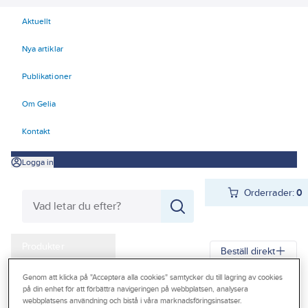
Aktuellt
Nya artiklar
Publikationer
Om Gelia
Kontakt
Logga in
Orderrader:
0
Produkter
Beställ direkt
Kampanjer
Genom att klicka på "Acceptera alla cookies" samtycker du till lagring av cookies
Gelia
Produkter
Teknisk isolering
Cellgummi
Tubolit DG
på din enhet för att förbättra navigeringen på webbplatsen, analysera
Outlet
webbplatsens användning och bistå i våra marknadsföringsinsatser.