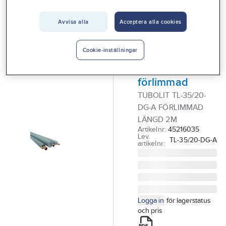
Vårt erbjudande
ARMACELL
Rörisolering
Avvisa alla
Acceptera alla cookies
Interiör
Tubolit DG-A,
Handla hos oss
(värmeisolering)
Cookie-inställningar
Guider & inspiration
20mm
förlimmad
Vanliga frågor
TUBOLIT TL-35/20-
DG-A FÖRLIMMAD
LÄNGD 2M
Artikelnr:
45216035
Lev.
TL-35/20-DG-A
artikelnr:
Logga in
för lagerstatus
och pris