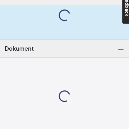
Feedba
snabb att montera.
Fysiologiskt neutral
Ytterdiameter:
och rötsäker.
116
mm
Tillverkas helt utan
Utförande:
freoner typ CFC, HCFC
Anvisningsslitsad
eller HFC.
Värmeledningstal
Dokument
(lambdavärde): =0,040
W/mk vid +40°C.
Levereras i länger om
2 meter.
Artikelnr:
45206076
Lev.
TL-76/20-DG
artikelnr:
Ean
7612207398274
artikelnr:
Materialklass
POI800