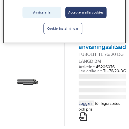
Vårt erbjudande
ARMACELL
Rörisolering
Avvisa alla
Acceptera alla cookies
Interiör
Tubolit DG,
Handla hos oss
(värmeisolering)
Cookie-inställningar
Guider & inspiration
20mm
anvisningsslitsad
Vanliga frågor
TUBOLIT TL-76/20-DG
LÄNGD 2M
Artikelnr:
45206076
Lev. artikelnr:
TL-76/20-DG
Logga in
för lagerstatus
och pris