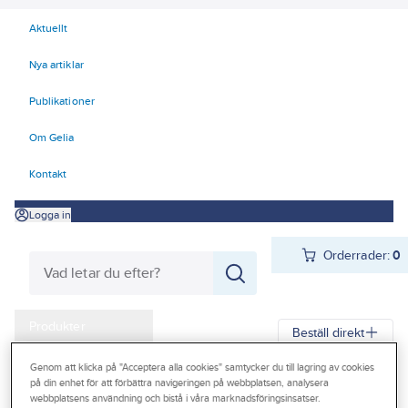
Aktuellt
Nya artiklar
Publikationer
Om Gelia
Kontakt
Logga in
Orderrader:
0
Produkter
Beställ direkt
Kampanjer
Genom att klicka på "Acceptera alla cookies" samtycker du till lagring av cookies
Gelia
Produkter
Teknisk isolering
Cellgummi
Tubolit DG
på din enhet för att förbättra navigeringen på webbplatsen, analysera
Outlet
webbplatsens användning och bistå i våra marknadsföringsinsatser.