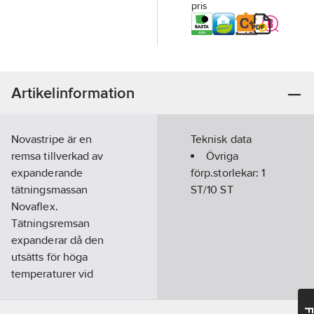
pris
Artikelinformation
Novastripe är en
Teknisk data
remsa tillverkad av
Övriga
expanderande
förp.storlekar:
1
tätningsmassan
ST/10 ST
Novaflex.
Tätningsremsan
expanderar då den
utsätts för höga
temperaturer vid
brand och tätar på ett
effektivt sätt