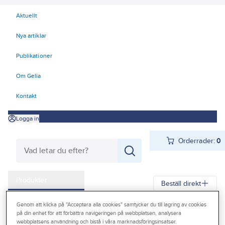
Aktuellt
Nya artiklar
Publikationer
Om Gelia
Kontakt
Logga in
Orderrader:
0
Produkter
Beställ direkt
Kampanjer
Genom att klicka på "Acceptera alla cookies" samtycker du till lagring av cookies
Gelia
Produkter
Värme & Sanitet
Inomhusavlopp
på din enhet för att förbättra navigeringen på webbplatsen, analysera
Outlet
webbplatsens användning och bistå i våra marknadsföringsinsatser.
Inomhusavloppssystem
Tillbehör för inomhusavlopp