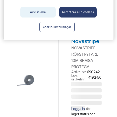
Vårt erbjudande
Avvisa alla
Acceptera alla cookies
PROTEGA
Interiör
Brandtejp
Handla hos oss
Rörstrypare
Cookie-inställningar
Protega
Guider & inspiration
Novastripe
Vanliga frågor
NOVASTRIPE
RÖRSTRYPARE
10M REMSA
PROTEGA
Artikelnr:
690242
Lev.
4192-50
artikelnr:
Logga in
för
lagerstatus och