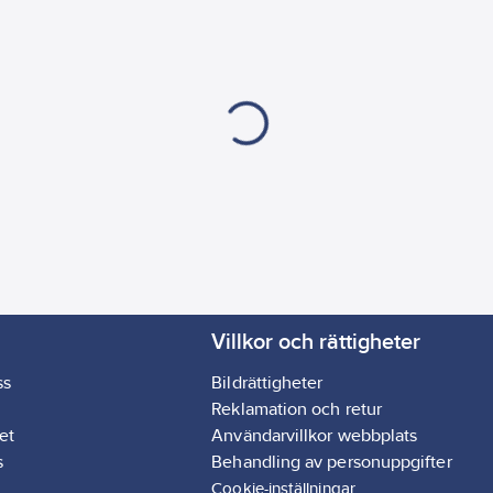
Villkor och rättigheter
ss
Bildrättigheter
Reklamation och retur
et
Användarvillkor webbplats
s
Behandling av personuppgifter
Cookie-inställningar