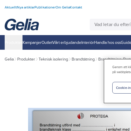
Aktuellt
Nya artiklar
Publikationer
Om Gelia
Kontakt
Produkter
Kampanjer
Outlet
Vårt erbjudande
Interiör
Handla hos oss
Guide
Gelia
Produkter
Teknisk isolering
Brandtätning
Brandtätning, Pro
Genom att kli
på webbplats
Cookie-in