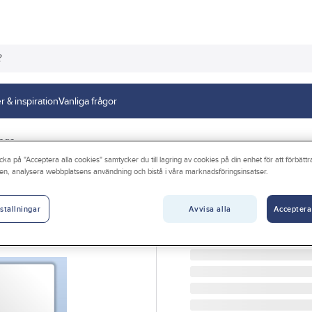
r & inspiration
Vanliga frågor
tega
cka på "Acceptera alla cookies" samtycker du till lagring av cookies på din enhet för att förbätt
en, analysera webbplatsens användning och bistå i våra marknadsföringsinsatser.
PROTEGA
Märkningsetiket
Avvisa alla
Acceptera
ställningar
MÄRKETIKETT PROTEGA
Artikelnr:
1480042T
Lev. artikelnr:
9003/25