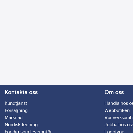
Kontakta oss
Om oss
Kundtjänst
Handla hos o
Försäljning
Webbutiken
Marknad
Vår verksamh
Nordisk ledning
Jobba hos os
För dig som leverantör
Logotype