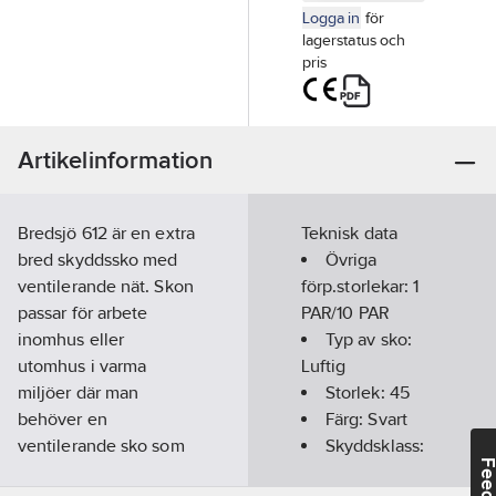
Logga in
för
lagerstatus och
pris
Artikelinformation
Bredsjö 612 är en extra
Teknisk data
bred skyddssko med
Övriga
ventilerande nät. Skon
förp.storlekar:
1
passar för arbete
PAR/10 PAR
inomhus eller
Typ av sko:
utomhus i varma
Luftig
miljöer där man
Storlek:
45
behöver en
Färg:
Svart
ventilerande sko som
Skyddsklass:
andas. Serien Bredsjö
S1P