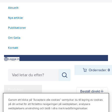
Aktuellt
Nya artiklar
Publikationer
Om Gelia
Kontakt
Logga in
Orderrader:
0
Produkter
Beställ direkt
Kampanjer
Genom att klicka på "Acceptera alla cookies" samtycker du till lagring av cookies
på din enhet för att förbättra navigeringen på webbplatsen, analysera
Gelia
Produkter
Personligt skydd
Skor
Skyddsskor
Outlet
webbplatsens användning och bistå i våra marknadsföringsinsatser.
Skyddsskor spiktramp tåhätta