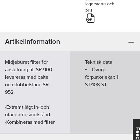
lagerstatus och
pris
Artikelinformation
Midjeburet filter för
Teknisk data
anslutning till SR 900,
Övriga
levereras med bälte
förp.storlekar:
1
och dubbelslang SR
ST/108 ST
952.
-Extremt lågt in- och
utandningsmotstånd.
-Kombineras med filter
ur Sundström Safetys
Feedba
filtersortiment för