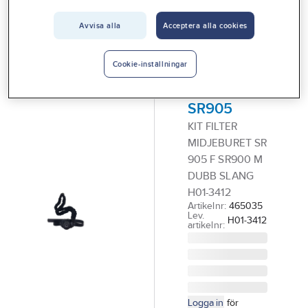
Vårt erbjudande
Avvisa alla
Acceptera alla cookies
SUNDSTRÖM
Interiör
Midjeburen
Handla hos oss
filterhållare
Cookie-inställningar
Sundström
Guider & inspiration
SR905
Vanliga frågor
KIT FILTER
MIDJEBURET SR
905 F SR900 M
DUBB SLANG
H01-3412
Artikelnr:
465035
Lev.
H01-3412
artikelnr:
Logga in
för