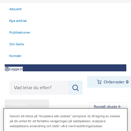
Aktuellt
Nya artiklar
Publikationer
Om Gelia
Kontakt
Logga in
Orderrader:
0
Produkter
Beställ direkt
Kampanjer
Genom att klicka på "Acceptera alla cookies" samtycker du till lagring av cookies
på din enhet för att förbättra navigeringen på webbplatsen, analysera
Gelia
Produkter
Personligt skydd
Andningsskydd
Outlet
webbplatsens användning och bistå i våra marknadsföringsinsatser.
Fläktassisterade andningsskydd
System Sundström