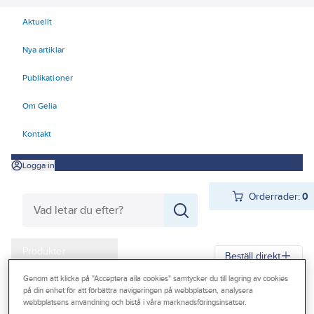
Aktuellt
Nya artiklar
Publikationer
Om Gelia
Kontakt
Logga in
Orderrader:
0
Produkter
Beställ direkt
Kampanjer
Genom att klicka på "Acceptera alla cookies" samtycker du till lagring av cookies
på din enhet för att förbättra navigeringen på webbplatsen, analysera
Gelia
Produkter
Kyl
Värmepumpar
Reservdelar
Outlet
webbplatsens användning och bistå i våra marknadsföringsinsatser.
Reservdelar Innova