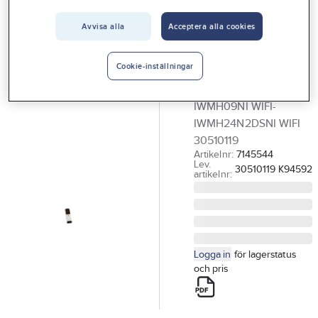
Vårt erbjudande
Avvisa alla
Acceptera alla cookies
INNOVA
Interiör
Reservdelar
Handla hos oss
Innova H
Cookie-inställningar
FJÄRRKONTROLL
Guider & inspiration
IWMH09NI WIFI-
Vanliga frågor
IWMH24N2DSNI WIFI
30510119
Artikelnr:
7145544
Lev.
30510119 K94592
artikelnr:
Logga in
för lagerstatus
och pris