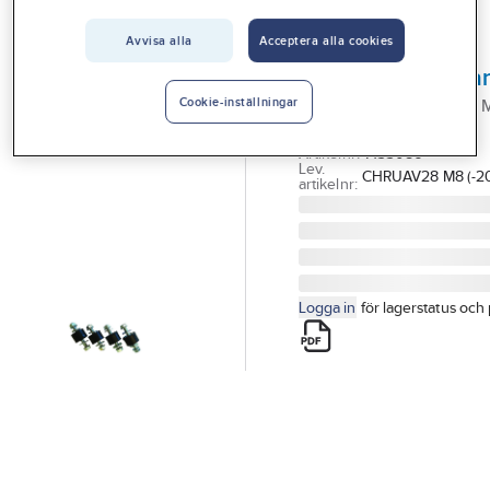
Vårt erbjudande
Avvisa alla
Acceptera alla cookies
A-COLLECTION
Interiör
Vibrationsdämpa
Handla hos oss
VIBRATIONSISOLATOR 
Cookie-inställningar
BULT X 4ST
Guider & inspiration
Artikelnr:
7133086
Lev.
CHRUAV28 M8 (-2
Vanliga frågor
artikelnr:
Logga in
för lagerstatus och 