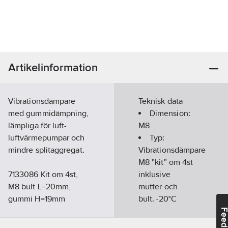
Artikelinformation
Vibrationsdämpare
Teknisk data
med gummidämpning,
Dimension:
lämpliga för luft-
M8
luftvärmepumpar och
Typ:
mindre splitaggregat.
Vibrationsdämpare
M8 "kit" om 4st
7133086 Kit om 4st,
inklusive
M8 bult L=20mm,
mutter och
gummi H=19mm
bult. -20°C
B=30mm. Inklusive
Feedba
mutter och bricka.