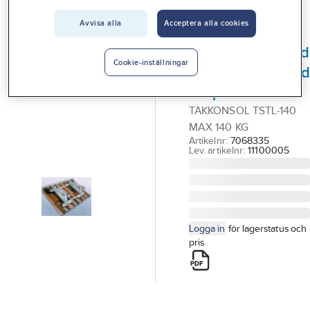
Vårt erbjudande
TECNOSYSTEMI
Avvisa alla
Acceptera alla cookies
TSTL Takkonsol
Interiör
av pulverlackerad
Handla hos oss
Cookie-inställningar
varmgalvanisera
Guider & inspiration
stålplåt
TAKKONSOL TSTL-140
Vanliga frågor
MAX 140 KG
Artikelnr:
7068335
Lev. artikelnr:
11100005
Logga in
för lagerstatus och
pris