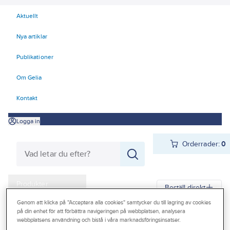
Aktuellt
Nya artiklar
Publikationer
Om Gelia
Kontakt
Logga in
Orderrader:
0
Produkter
Beställ direkt
Kampanjer
Genom att klicka på "Acceptera alla cookies" samtycker du till lagring av cookies
på din enhet för att förbättra navigeringen på webbplatsen, analysera
Gelia
Produkter
Kyl
Installationstillbehör
Konsoler och stativ
webbplatsens användning och bistå i våra marknadsföringsinsatser.
Outlet