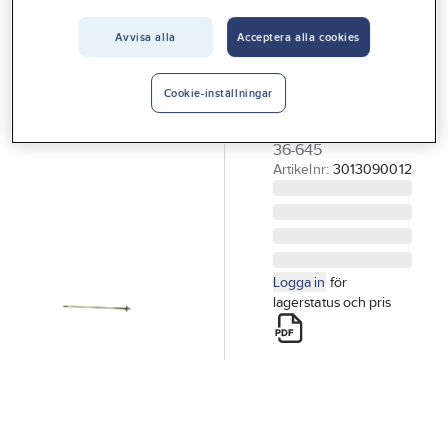
Vårt erbjudande
Avvisa alla
Acceptera alla cookies
IDO
Interiör
Lyftstång till
Handla hos oss
IDO WC-stol
Cookie-inställningar
LYFTSTÅNG IDO
Guider & inspiration
36-645
Vanliga frågor
Artikelnr:
3013090012
Logga in
för
lagerstatus och pris