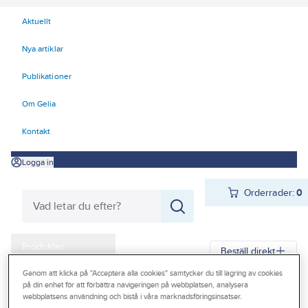
Aktuellt
Nya artiklar
Publikationer
Om Gelia
Kontakt
Logga in
Orderrader:
0
Produkter
Beställ direkt
Kampanjer
Genom att klicka på "Acceptera alla cookies" samtycker du till lagring av cookies
på din enhet för att förbättra navigeringen på webbplatsen, analysera
Gelia
Produkter
Gelia VVS
Sanitetporslin
Outlet
webbplatsens användning och bistå i våra marknadsföringsinsatser.
WC-stol tillbehör och reservdelar