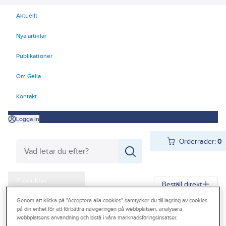
Aktuellt
Nya artiklar
Publikationer
Om Gelia
Kontakt
Logga in
Orderrader:
0
Produkter
Beställ direkt
Kampanjer
Genom att klicka på "Acceptera alla cookies" samtycker du till lagring av cookies
på din enhet för att förbättra navigeringen på webbplatsen, analysera
Gelia
Produkter
Gelia VVS
Sanitetporslin
Outlet
webbplatsens användning och bistå i våra marknadsföringsinsatser.
WC-stol tillbehör och reservdelar