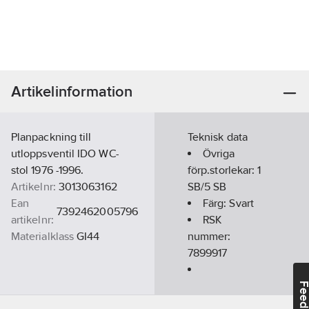
Artikelinformation
Planpackning till
Teknisk data
utloppsventil IDO WC-
Övriga
stol 1976 -1996.
förp.storlekar:
1
Artikelnr:
3013063162
SB/5 SB
Ean
Färg:
Svart
7392462005796
artikelnr:
RSK
Materialklass
GI44
nummer:
7899917
Artikelnummer
Feedba
leverantör: