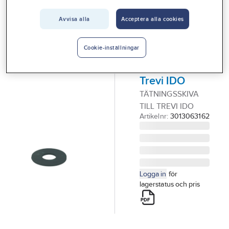
Vårt erbjudande
Avvisa alla
Acceptera alla cookies
IDO
Interiör
Planpackning
Handla hos oss
till
Cookie-inställningar
utloppsventil,
Guider & inspiration
Trevi IDO
Vanliga frågor
TÄTNINGSSKIVA
TILL TREVI IDO
Artikelnr:
3013063162
Logga in
för
lagerstatus och pris