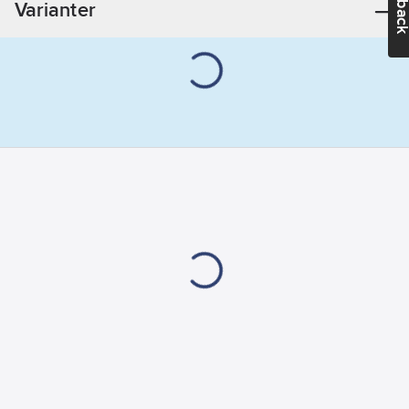
Varianter
60526