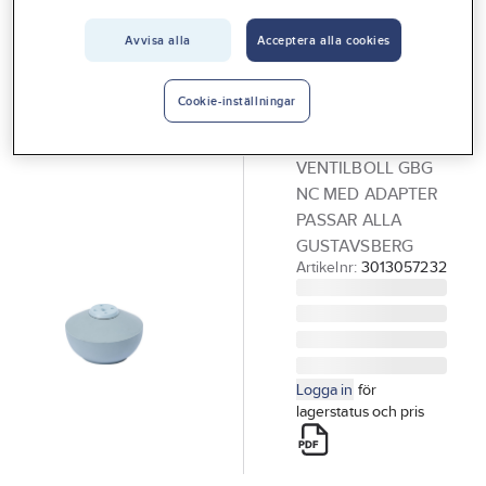
Vårt erbjudande
Avvisa alla
Acceptera alla cookies
GUSTAVSBERG
Interiör
Ventilboll till
Handla hos oss
Gustavsbergs
Cookie-inställningar
WC
Guider & inspiration
VENTILBOLL GBG
Vanliga frågor
NC MED ADAPTER
PASSAR ALLA
GUSTAVSBERG
Artikelnr:
3013057232
Logga in
för
lagerstatus och pris