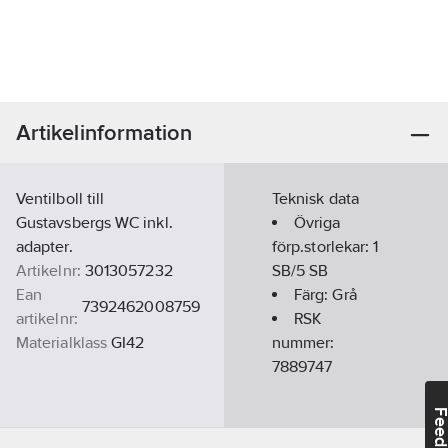
Artikelinformation
Ventilboll till
Teknisk data
Gustavsbergs WC inkl.
Övriga
adapter.
förp.storlekar:
1
Artikelnr:
3013057232
SB/5 SB
Ean
Färg:
Grå
7392462008759
artikelnr:
RSK
Materialklass
GI42
nummer:
7889747
Feedba