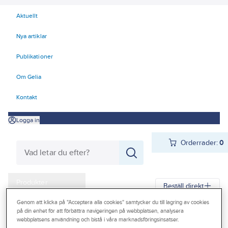
Aktuellt
Nya artiklar
Publikationer
Om Gelia
Kontakt
Logga in
Orderrader:
0
Produkter
Beställ direkt
Kampanjer
Genom att klicka på "Acceptera alla cookies" samtycker du till lagring av cookies
på din enhet för att förbättra navigeringen på webbplatsen, analysera
Gelia
Produkter
Gelia VVS
Sanitetporslin
Outlet
webbplatsens användning och bistå i våra marknadsföringsinsatser.
WC-stol tillbehör och reservdelar