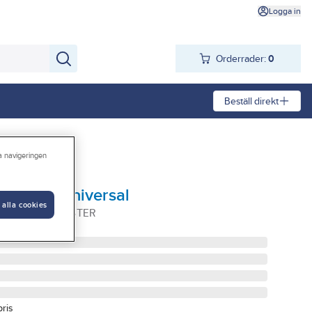
Logga in
Orderrader:
0
Beställ direkt
ra navigeringen
idmaster universal
 alla cookies
ETT FLUID MASTER
pris