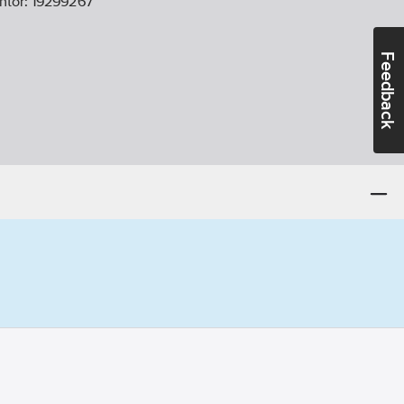
ntör:
19299267
Feedback