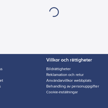
Villkor och rättigheter
ss
Bildrättigheter
Reklamation och retur
et
Användarvillkor webbplats
s
Behandling av personuppgifter
Cookie-inställningar