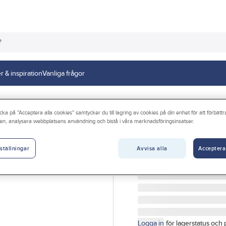
r & inspiration
Vanliga frågor
servdelar
cka på "Acceptera alla cookies" samtycker du till lagring av cookies på din enhet för att förbätt
en, analysera webbplatsens användning och bistå i våra marknadsföringsinsatser.
TUBMAN
Flottörventil Flu
Avvisa alla
Acceptera
ställningar
FLOTTÖRVENTIL KOMPL
Artikelnr:
3013057162
Logga in
för lagerstatus och 