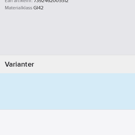
Ean artikelnr:
7392462005512
Materialklass
GI42
Varianter