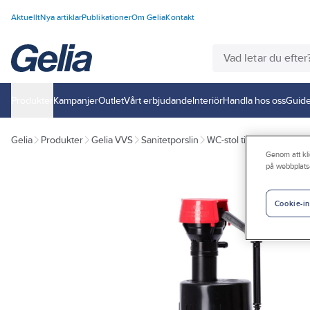
Aktuellt
Nya artiklar
Publikationer
Om Gelia
Kontakt
Produkter
Kampanjer
Outlet
Vårt erbjudande
Interiör
Handla hos oss
Guide
Gelia
Produkter
Gelia VVS
Sanitetporslin
WC-stol tillbehör och re
Genom att kli
på webbplats
Cookie-in