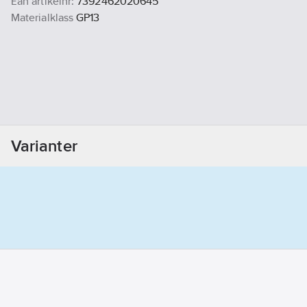
Ean artikelnr:
7392462020645
Materialklass
GP13
Varianter