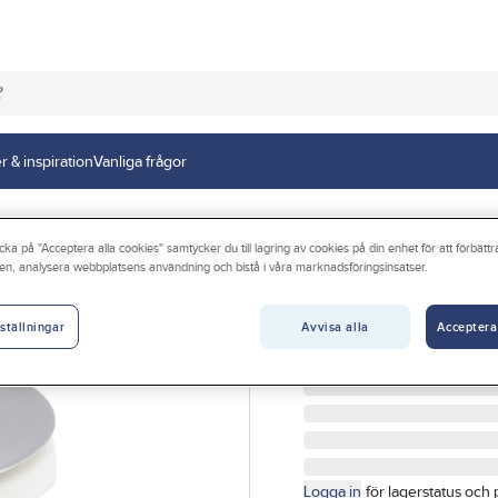
r & inspiration
Vanliga frågor
r
cka på "Acceptera alla cookies" samtycker du till lagring av cookies på din enhet för att förbätt
en, analysera webbplatsens användning och bistå i våra marknadsföringsinsatser.
TRIO PERFEKTA
Vippluggventil fö
Avvisa alla
Acceptera
ställningar
VIPPLUGGVENTIL R32 
Artikelnr:
3010035502
Logga in
för lagerstatus och 