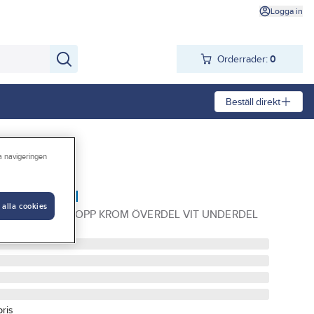
Logga in
Orderrader:
0
Beställ direkt
ra navigeringen
r tvättställ
 alla cookies
MED BRÄDDAV LOPP KROM ÖVERDEL VIT UNDERDEL
pris