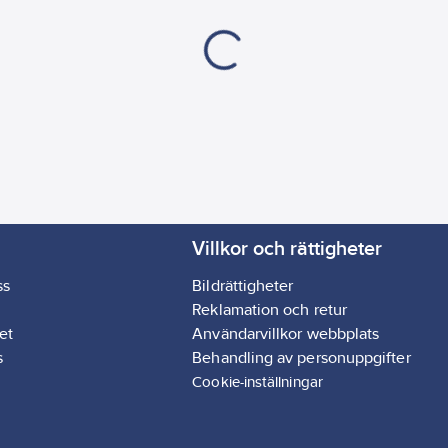
Villkor och rättigheter
ss
Bildrättigheter
Reklamation och retur
et
Användarvillkor webbplats
s
Behandling av personuppgifter
Cookie-inställningar