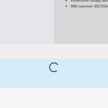
Dimension utlopp (No
RSK nummer:
857359