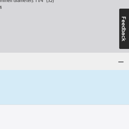
minell diameter):
1 1/4" (32)
4
Feedback