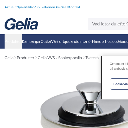
Aktuellt
Nya artiklar
Publikationer
Om Gelia
Kontakt
Produkter
Kampanjer
Outlet
Vårt erbjudande
Interiör
Handla hos oss
Guide
Gelia
Produkter
Gelia VVS
Sanitetporslin
Tvättställ och reservdela
Genom att kli
på webbplats
Cookie-in