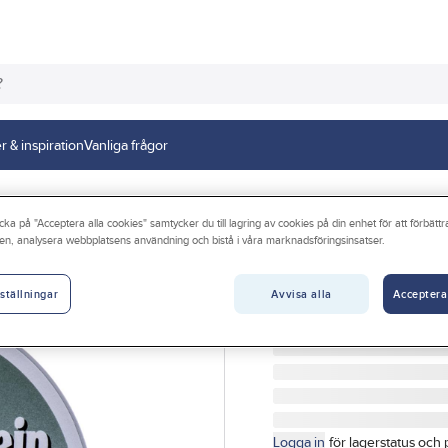
r & inspiration
Vanliga frågor
cka på "Acceptera alla cookies" samtycker du till lagring av cookies på din enhet för att förbätt
en, analysera webbplatsens användning och bistå i våra marknadsföringsinsatser.
GELIA
Plasttejp, för rör
Avvisa alla
Acceptera
ställningar
TEJP 25MMX20M FÖR R
Artikelnr:
3016057022
Logga in
för lagerstatus och 