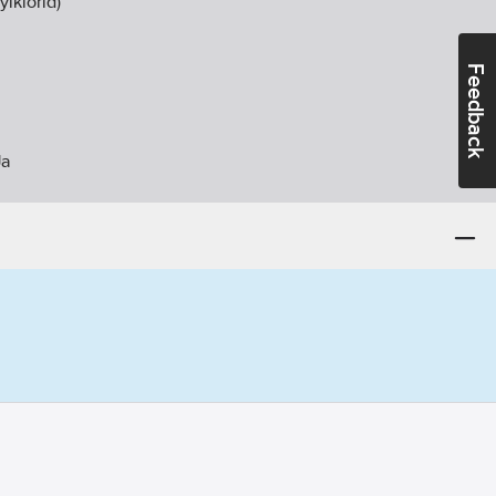
ylklorid)
Feedback
Ja
ntör:
33946