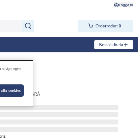
Logga in
Orderrader:
0
Beställ direkt
ra navigeringen
isolering
 alla cookies
ÖRISOLERING GRÅ
pris