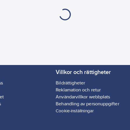
Villkor och rättigheter
ss
Bildrättigheter
Reklamation och retur
et
Användarvillkor webbplats
s
Behandling av personuppgifter
Cookie-inställningar