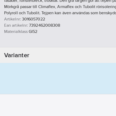
fasader, fönsterbleck, trösklar. Den grå färgen gör att tepen pas
Mörkgrå passar till Climaflex, Armaflex och Tubolit rörisolering.
Polyroll och Tubolit. Tejpen kan även användas som benskydd
Artikelnr:
3016057022
Ean artikelnr:
7392462008308
Materialklass
GI52
Varianter