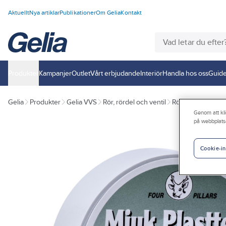
Aktuellt
Nya artiklar
Publikationer
Om Gelia
Kontakt
Produkter
Kampanjer
Outlet
Vårt erbjudande
Interiör
Handla hos oss
Guide
Gelia
Produkter
Gelia VVS
Rör, rördel och ventil
Rörisolering
Genom att kli
på webbplats
Cookie-in