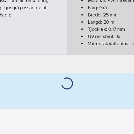
sar bra till rörisolering.
Material:
PVC (polyvin
 Ljusgrå passar bra till
Färg:
Grå
stejp.
Bredd:
25
mm
Längd:
20
m
Tjocklek:
0.17
mm
UV-resistent:
Ja
Vattentät/Vattenfast:
Artikelnummer levera