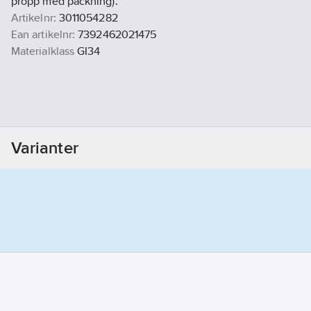
propp med packning).
Artikelnr:
3011054282
Ean artikelnr:
7392462021475
Materialklass
GI34
Varianter