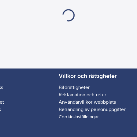
Villkor och rättigheter
ss
Bildrättigheter
Reklamation och retur
et
Användarvillkor webbplats
s
Behandling av personuppgifter
Cookie-inställningar