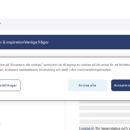
r & inspiration
Vanliga frågor
cka på "Acceptera alla cookies" samtycker du till lagring av cookies på din enhet för att förbätt
en, analysera webbplatsens användning och bistå i våra marknadsföringsinsatser.
GELIA
Silkorg universa
Avvisa alla
Acceptera
ställningar
SILKORG FÖR DISKHO U
Artikelnr:
3011054282
Logga in
för lagerstatus och 