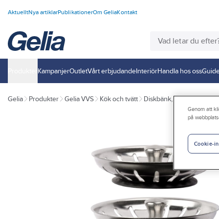
Aktuellt
Nya artiklar
Publikationer
Om Gelia
Kontakt
Produkter
Kampanjer
Outlet
Vårt erbjudande
Interiör
Handla hos oss
Guide
Gelia
Produkter
Gelia VVS
Kök och tvätt
Diskbänk, ho och minikök
Genom att kli
på webbplats
Cookie-in