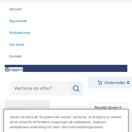
Aktuellt
Nya artiklar
Publikationer
Om Gelia
Kontakt
Logga in
Orderrader:
0
Produkter
Beställ direkt
Kampanjer
Genom att klicka på "Acceptera alla cookies" samtycker du till lagring av cookies
på din enhet för att förbättra navigeringen på webbplatsen, analysera
Gelia
Produkter
Gelia VVS
Dusch och bad
Outlet
webbplatsens användning och bistå i våra marknadsföringsinsatser.
Duschset, handdusch, slang och duschtillbehör