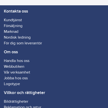
Artikelnr:
3010206021
Kontakta oss
Lev.
27322000
artikelnr:
Kundtjänst
Ean
Försäljning
4005176872877
artikelnr:
Marknad
Materialklass
GP19
Nordisk ledning
För dig som leverantör
Om oss
Handla hos oss
Webbutiken
Vår verksamhet
Jobba hos oss
Logotype
Villkor och rättigheter
Bildrättigheter
Reklamation och retur