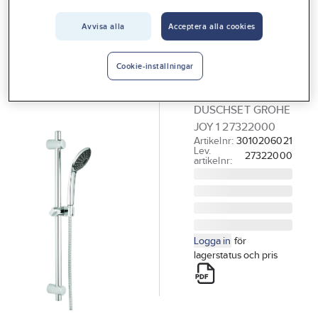
Vårt erbjudande
Avvisa alla
Acceptera alla cookies
GROHE
Interiör
Duschset
Handla hos oss
Grohe Vitalio
Cookie-inställningar
Joy, 1-strålig
Guider & inspiration
DUSCHSET GROHE
Vanliga frågor
JOY 1 27322000
Artikelnr:
3010206021
Lev.
27322000
artikelnr:
Logga in
för
lagerstatus och pris