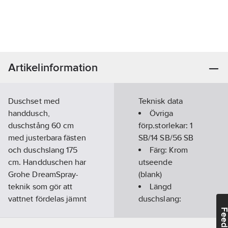
Artikelinformation
Duschset med
Teknisk data
handdusch,
Övriga
duschstång 60 cm
förp.storlekar:
1
med justerbara fästen
SB/14 SB/56 SB
och duschslang 175
Färg:
Krom
cm. Handduschen har
utseende
Grohe DreamSpray-
(blank)
teknik som gör att
Längd
vattnet fördelas jämnt
duschslang:
till alla munstycken
1750
mm
Feedba
samt minskar
Diameter