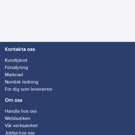
Lev.
Ja
12853.66
artikelnr:
Ean
Artikelnummer
5701951107132
artikelnr:
leverantör:
Materialklass
GP23
12853.66
Kontakta oss
Kundtjänst
Försäljning
Marknad
Nordisk ledning
För dig som leverantör
Om oss
Handla hos oss
Webbutiken
Vår verksamhet
Jobba hos oss