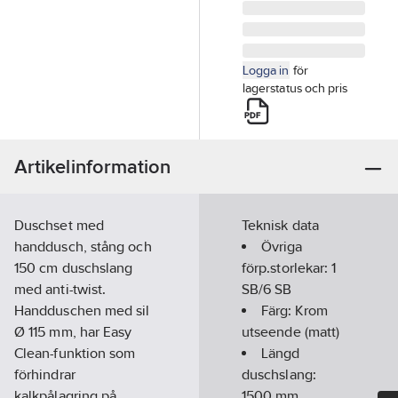
Logga in
för
lagerstatus och pris
Artikelinformation
Duschset med
Teknisk data
handdusch, stång och
Övriga
150 cm duschslang
förp.storlekar:
1
med anti-twist.
SB/6 SB
Handduschen med sil
Färg:
Krom
Ø 115 mm, har Easy
utseende (matt)
Clean-funktion som
Längd
förhindrar
duschslang:
kalkpålagring på
1500
mm