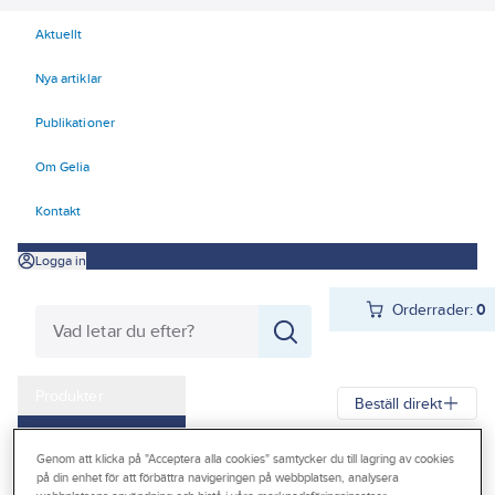
Aktuellt
Nya artiklar
Publikationer
Om Gelia
Kontakt
Logga in
Orderrader:
0
Produkter
Beställ direkt
Kampanjer
Genom att klicka på "Acceptera alla cookies" samtycker du till lagring av cookies
Gelia
Produkter
Gelia VVS
Dusch och bad
Outlet
på din enhet för att förbättra navigeringen på webbplatsen, analysera
Duschset, handdusch, slang och duschtillbehör