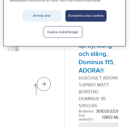
webbplatsens användning och bistå i våra marknadsföringsinsatser.
Vårt erbjudande
ADORA®
Interiör
Avvisa alla
Acceptera alla cookies
Duschset
Handla hos oss
med
Cookie-inställningar
handdusch 5-
Guider & inspiration
spray, slang
Vanliga frågor
och stång,
Dominus 115,
ADORA®
DUSCHSET ADORA
5-SPRAY MATT
BORSTAD
DOMINUS 115
12853.66
Artikelnr:
3010203321
Lev.
12853.66
artikelnr: