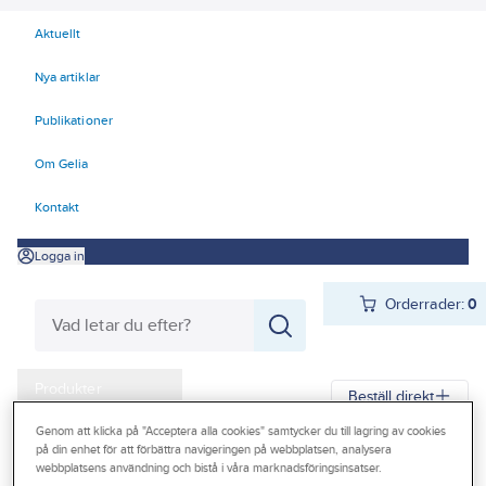
Aktuellt
Nya artiklar
Publikationer
Om Gelia
Kontakt
Logga in
Orderrader:
0
Produkter
Beställ direkt
Kampanjer
Genom att klicka på "Acceptera alla cookies" samtycker du till lagring av cookies
på din enhet för att förbättra navigeringen på webbplatsen, analysera
Gelia
Produkter
Gelia VVS
Dusch och bad
Outlet
webbplatsens användning och bistå i våra marknadsföringsinsatser.
Duschset, handdusch, slang och duschtillbehör