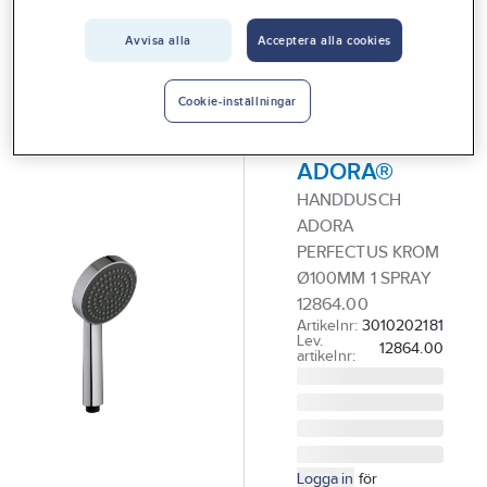
Vårt erbjudande
Avvisa alla
Acceptera alla cookies
ADORA®
Interiör
Handdusch 1-
Handla hos oss
spray,
Cookie-inställningar
Perfectus,
Guider & inspiration
ADORA®
Vanliga frågor
HANDDUSCH
ADORA
PERFECTUS KROM
Ø100MM 1 SPRAY
12864.00
Artikelnr:
3010202181
Lev.
12864.00
artikelnr:
Logga in
för