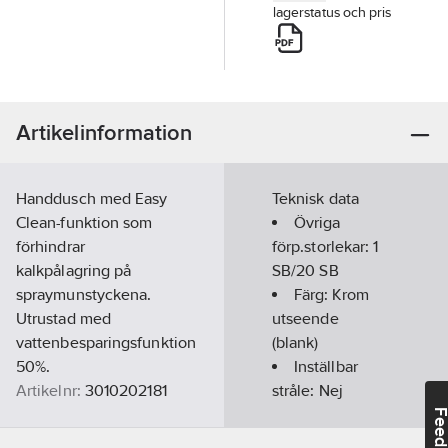
lagerstatus och pris
Artikelinformation
Handdusch med Easy
Teknisk data
Clean-funktion som
Övriga
förhindrar
förp.storlekar:
1
kalkpålagring på
SB/20 SB
spraymunstyckena.
Färg:
Krom
Utrustad med
utseende
vattenbesparingsfunktion
(blank)
50%.
Inställbar
Artikelnr:
3010202181
stråle:
Nej
Lev.
Antal
Feedba
12864.00
artikelnr:
stråltyper:
1