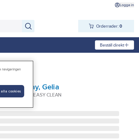
Logga in
Orderrader:
0
Beställ direkt
ra navigeringen
ine 1-spray, Gelia
 alla cookies
KROM 1SPRAY EASY CLEAN