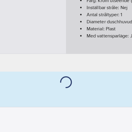
Färg:
Krom utseende (
Inställbar stråle:
Nej
Antal stråltyper:
1
Diameter duschhuvu
Material:
Plast
Med vattensparläge: