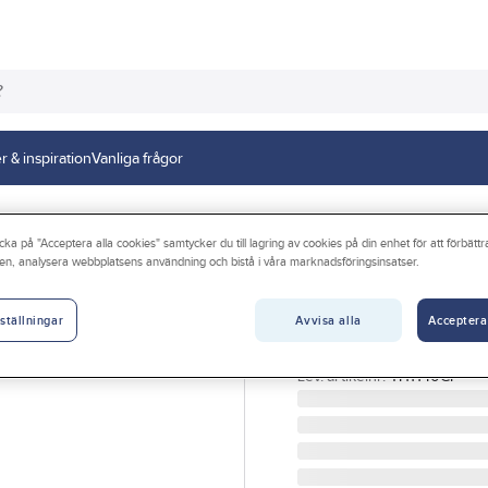
r & inspiration
Vanliga frågor
lang och duschtillbehör
cka på "Acceptera alla cookies" samtycker du till lagring av cookies på din enhet för att förbätt
en, analysera webbplatsens användning och bistå i våra marknadsföringsinsatser.
GELIA
Handdusch Aqual
Avvisa alla
Acceptera
ställningar
HANDDUSCH AQUALINE 
Artikelnr:
3010110861
Lev. artikelnr:
TH1140CP