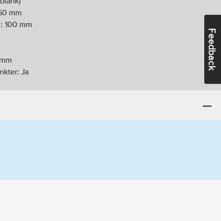
blank)
50
mm
d:
100
mm
Feedback
mm
unkter:
Ja
:
Ja