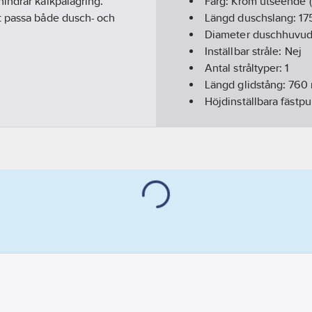
indrar kalkpålagring.
Färg:
Krom utseende (
t passa både dusch- och
Längd duschslang:
17
Diameter duschhuvu
Inställbar stråle:
Nej
Antal stråltyper:
1
Längd glidstång:
760
Höjdinställbara fästp
Med tvålfat:
Nej
Roterande anslutning