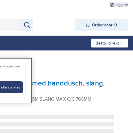
Logga in
Orderrader:
0
Beställ direkt
ra navigeringen
ne 1-spray med handdusch, slang,
 alla cookies
ROM 1SPRAY 1.75M SLANG MAX C/C 760MM