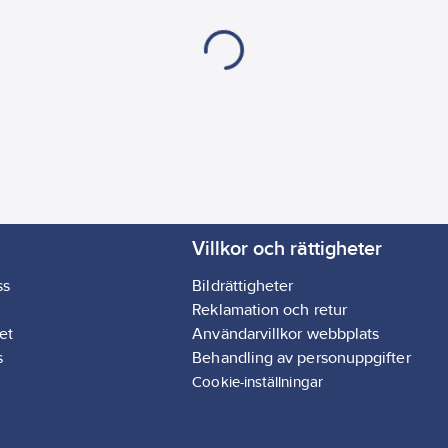
Villkor och rättigheter
ss
Bildrättigheter
Reklamation och retur
et
Användarvillkor webbplats
s
Behandling av personuppgifter
Cookie-inställningar