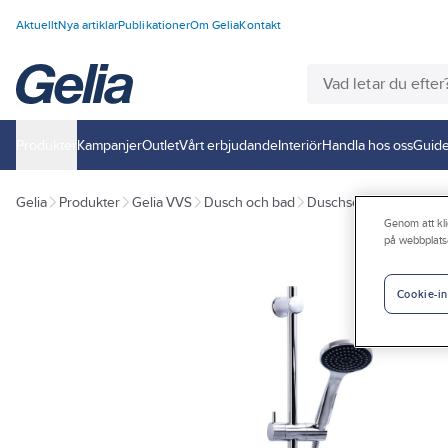
Aktuellt
Nya artiklar
Publikationer
Om Gelia
Kontakt
Produkter
Kampanjer
Outlet
Vårt erbjudande
Interiör
Handla hos oss
Guide
Gelia
Produkter
Gelia VVS
Dusch och bad
Duschset, handdusch, s
Genom att kli
på webbplats
Cookie-in