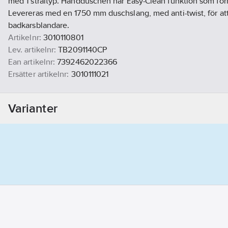
med 1 stråltyp. Handduschen har Easy-Clean funktion som förh
Levereras med en 1750 mm duschslang, med anti-twist, för at
badkarsblandare.
Artikelnr:
3010110801
Lev. artikelnr:
TB2091140CP
Ean artikelnr:
7392462022366
Ersätter artikelnr:
3010111021
Materialklass
GP14
Varianter