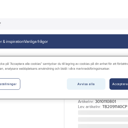
r & inspiration
Vanliga frågor
lang och duschtillbehör
cka på "Acceptera alla cookies" samtycker du till lagring av cookies på din enhet för att förbätt
en, analysera webbplatsens användning och bistå i våra marknadsföringsinsatser.
GELIA
Duschset Aquali
Avvisa alla
Acceptera
ställningar
stång, Gelia
DUSCHSET AQUALINE K
Artikelnr:
3010110801
Lev. artikelnr:
TB2091140CP