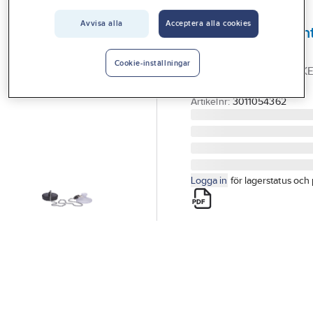
Vårt erbjudande
GELIA
Avvisa alla
Acceptera alla cookies
Gummipropp/vent
Interiör
till badkar
Handla hos oss
Cookie-inställningar
BADKARSPROPP MED KE
SUGPROPP
Guider & inspiration
Artikelnr:
3011054362
Vanliga frågor
Logga in
för lagerstatus och 