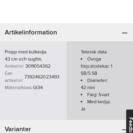
Artikelinformation
Propp med kulkedja
Teknisk data
43 cm och sugfot.
Övriga
Artikelnr:
3011054362
förp.storlekar:
1
Ean
SB/5 SB
7392462023493
artikelnr:
Diameter:
Materialklass
GI34
42
mm
Färg:
Svart
Med kedja:
Ja
RSK
Feedba
nummer:
Varianter
8570445