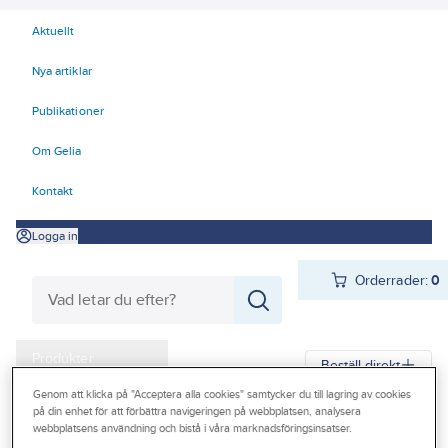
Aktuellt
Nya artiklar
Publikationer
Om Gelia
Kontakt
Logga in
Orderrader:
0
Produkter
Beställ direkt
Kampanjer
Genom att klicka på "Acceptera alla cookies" samtycker du till lagring av cookies
på din enhet för att förbättra navigeringen på webbplatsen, analysera
Gelia
Produkter
Gelia VVS
Dusch och bad
Badkar
webbplatsens användning och bistå i våra marknadsföringsinsatser.
Outlet