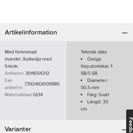
Artikelinformation
Med förkromad
Teknisk data
överdel. Kulkedja med
Övriga
S-krok.
förp.storlekar:
1
Artikelnr:
3011054312
SB/5 SB
Ean
Diameter:
7392462009985
artikelnr:
50.5
mm
Materialklass
GI34
Färg:
Svart
Längd:
35
cm
Med kedja:
Feedba
Ja
Varianter
RSK