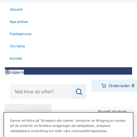
Aktuellt
Nya artiklar
Publikationer
Om Gelia
Kontakt
Logga in
Orderrader:
0
Produkter
Beställ direkt
Kampanjer
Genom att klicka på "Acceptera alla cookies" samtycker du till lagring av cookies
på din enhet för att förbättra navigeringen på webbplatsen, analysera
Gelia
Produkter
Gelia VVS
Dusch och bad
Badkar
webbplatsens användning och bistå i våra marknadsföringsinsatser.
Outlet