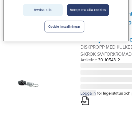
Vårt erbjudande
GELIA
Avvisa alla
Acceptera alla cookies
Gummipropp/vent
Interiör
till tvättställ, dis
Handla hos oss
Cookie-inställningar
och badkar, med
Guider & inspiration
kulkedja och S-kr
DISKPROPP MED KULKE
Vanliga frågor
S-KROK SV/FÖRKROMAD
Artikelnr:
3011054312
Logga in
för lagerstatus och 