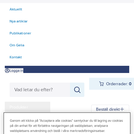
Aktuellt
Nya artiklar
Publikationer
Om Gelia
Kontakt
Logga in
Orderrader:
0
Produkter
Beställ direkt
Kampanjer
Genom att klicka på "Acceptera alla cookies" samtycker du till lagring av cookies
Gelia
Produkter
Gelia VVS
Blandare
Strålsamlare/köksdusch
på din enhet för att förbättra navigeringen på webbplatsen, analysera
Outlet
webbplatsens användning och bistå i våra marknadsföringsinsatser.