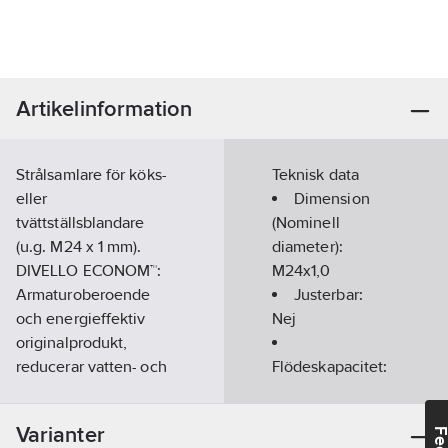
Artikelinformation
Strålsamlare för köks-
Teknisk data
eller
Dimension
tvättställsblandare
(Nominell
(u.g. M24 x 1 mm).
diameter):
DIVELLO ECONOM™:
M24x1,0
Armaturoberoende
Justerbar:
och energieffektiv
Nej
originalprodukt,
reducerar vatten- och
Flödeskapacitet:
energiförbrukningen
5
l/min
på existerande
Anti-kalk-
Varianter
tappställen med upp
system:
Ja