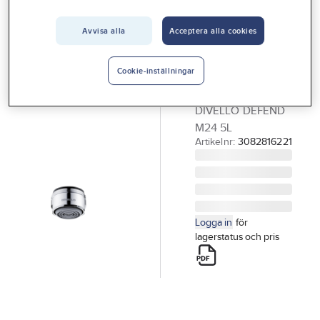
Vårt erbjudande
DIVELLO
Strålsamlare
Avvisa alla
Acceptera alla cookies
Interiör
Defend M24,
Handla hos oss
DIVELLO
Cookie-inställningar
Guider & inspiration
STRÅLSAMLARE
DIVELLO DEFEND
Vanliga frågor
M24 5L
Artikelnr:
3082816221
Logga in
för
lagerstatus och pris