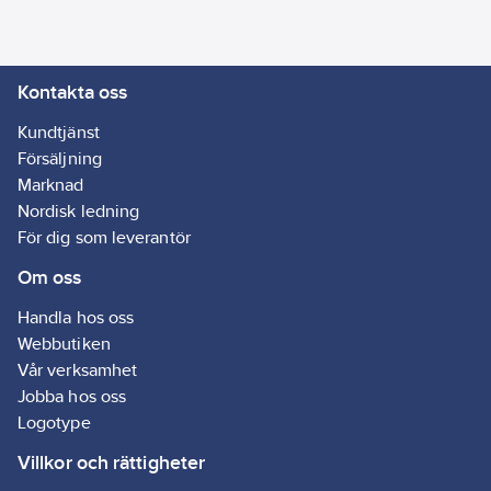
sköljkomfort.
Kalkavvisande
innerdelar. Easy-Clean:
Kontakta oss
Maximal livslängd -
kalk och avlagringar
Kundtjänst
gnuggas enkelt bort.
Försäljning
Artikelnr:
3082816221
Marknad
Ean
Nordisk ledning
7350090142948
artikelnr:
För dig som leverantör
Ägarens
8281622
Om oss
artikelnr:
Materialklass
GP13
Handla hos oss
Webbutiken
Vår verksamhet
Jobba hos oss
Logotype
Villkor och rättigheter