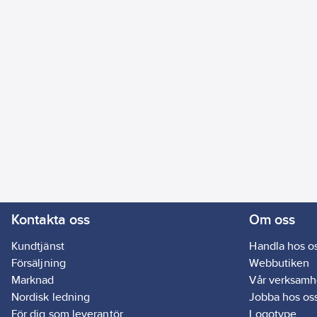
Kontakta oss
Om oss
Kundtjänst
Handla hos o
Försäljning
Webbutiken
Marknad
Vår verksamh
Nordisk ledning
Jobba hos os
För dig som leverantör
Logotype