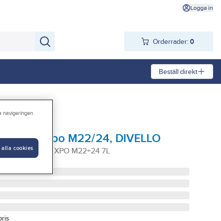
Logga in
Orderrader:
0
Beställ direkt
ra navigeringen
d slang Expo M22/24, DIVELLO
 alla cookies
ANG DIVELLO EXPO M22+24 7L
pris