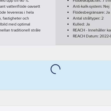
ed upp till 60 %.
Flödeskapacitet:
7
l/m
nt vattenflöde oavsett
Anti-kalk-system:
Nej
löde levereras i hela
Flödesbegränsare:
Ja
n, fastigheter och
Antal stråltyper:
2
ålbild med optimal
Kulled:
Ja
llan traditionell stråle
REACH - Innehåller k
REACH Datum:
2022-0
Utförande:
M24x1,0 x
REACH Informationspl