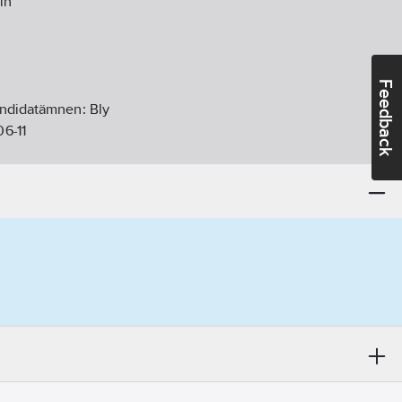
in
Feedback
andidatämnen:
Bly
6-11
 M22x1,0
ikt:
Ja