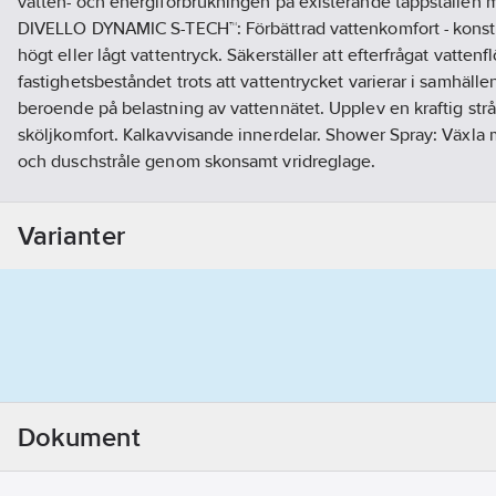
vatten- och energiförbrukningen på existerande tappställen m
DIVELLO DYNAMIC S-TECH™: Förbättrad vattenkomfort - konsta
högt eller lågt vattentryck. Säkerställer att efterfrågat vattenf
fastighetsbeståndet trots att vattentrycket varierar i samhälle
beroende på belastning av vattennätet. Upplev en kraftig str
sköljkomfort. Kalkavvisande innerdelar. Shower Spray: Växla me
och duschstråle genom skonsamt vridreglage.
Artikelnr:
3082800571
Ean artikelnr:
7350090143730
Varianter
Ägarens artikelnr:
8280057
Materialklass
GP13
Dokument