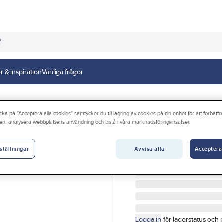
r & inspiration
Vanliga frågor
cka på "Acceptera alla cookies" samtycker du till lagring av cookies på din enhet för att förbätt
en, analysera webbplatsens användning och bistå i våra marknadsföringsinsatser.
DIVELLO
Strålsamlare me
Avvisa alla
Acceptera
ställningar
STRÅLSAMLARE MED SL
Artikelnr:
3082800571
Logga in
för lagerstatus och 