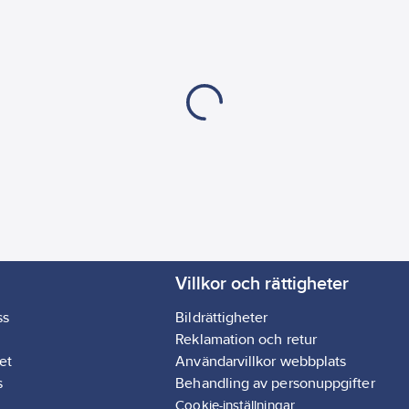
Villkor och rättigheter
ss
Bildrättigheter
Reklamation och retur
et
Användarvillkor webbplats
s
Behandling av personuppgifter
Cookie-inställningar