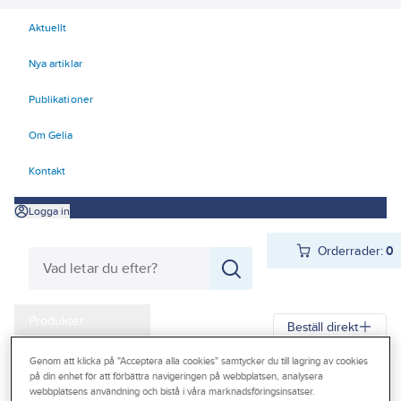
Aktuellt
Nya artiklar
Publikationer
Om Gelia
Kontakt
Logga in
Orderrader:
0
Produkter
Beställ direkt
Kampanjer
Genom att klicka på "Acceptera alla cookies" samtycker du till lagring av cookies
Gelia
Produkter
Gelia VVS
Blandare
Strålsamlare/köksdusch
på din enhet för att förbättra navigeringen på webbplatsen, analysera
Outlet
webbplatsens användning och bistå i våra marknadsföringsinsatser.