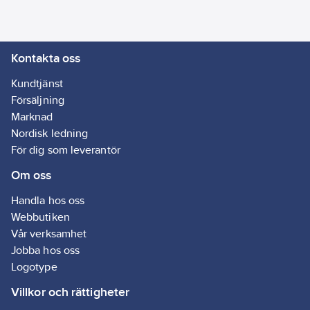
med optimal
leverantör:
sköljkomfort.
8610040
Kalkavvisande
Kontakta oss
innerdelar. Shower
Spray: Växla mellan
Kundtjänst
traditionell stråle och
Försäljning
duschstråle genom
Marknad
skonsamt vridreglage.
Nordisk ledning
Artikelnr:
3010057131
För dig som leverantör
Ean
7350090140296
Om oss
artikelnr:
Ägarens
Handla hos oss
8242278
artikelnr:
Webbutiken
Materialklass
GP13
Vår verksamhet
Jobba hos oss
Logotype
Villkor och rättigheter