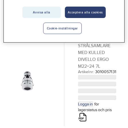
Vårt erbjudande
DIVELLO
Strålsamlare
Avvisa alla
Acceptera alla cookies
Interiör
med kulled
Handla hos oss
Ergo M22/24,
Cookie-inställningar
Guider & inspiration
DIVELLO
STRÅLSAMLARE
Vanliga frågor
MED KULLED
DIVELLO ERGO
M22+24 7L
Artikelnr:
3010057131
Logga in
för
lagerstatus och pris