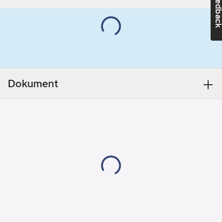
Feedba
tappställen med upp
Ja
till 60 %. DIVELLO
Antal
DYNAMIC S-TECH™:
stråltyper:
2
Förbättrad
Kulled:
Ja
vattenkomfort -
REACH -
konstant vattenflöde
Innehåller
oavsett högt eller lågt
kandidatämnen:
Dokument
vattentryck.
Bly
Säkerställer att
REACH
efterfrågat vattenflöde
Datum:
2022-
levereras i hela
06-11
fastighetsbeståndet
Utförande:
trots att vattentrycket
M24x1,0 x
varierar i samhällen,
M22x1,0
fastigheter och
REACH
beroende på
Informationsplikt:
belastning av
Ja
vattennätet. Upplev
en kraftig strålbild
Artikelnummer