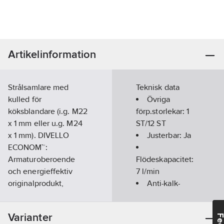
Artikelinformation
Strålsamlare med
Teknisk data
kulled för
Övriga
köksblandare (i.g. M22
förp.storlekar:
1
x 1 mm eller u.g. M24
ST/12 ST
x 1 mm). DIVELLO
Justerbar:
Ja
ECONOM™:
Armaturoberoende
Flödeskapacitet:
och energieffektiv
7
l/min
originalprodukt,
Anti-kalk-
reducerar vatten- och
system:
Nej
energiförbrukningen
Varianter
på existerande
Flödesbegränsare: