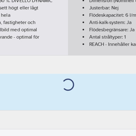
ll 60 %. DIVELLO DYNAMIC
Dimension (Nominell 
ett högt eller lågt
Justerbar:
Nej
i hela
Flödeskapacitet:
6
l/m
n, fastigheter och
Anti-kalk-system:
Ja
ålbild med optimal
Flödesbegränsare:
Ja
rande - optimal för
Antal stråltyper:
1
REACH - Innehåller k
REACH Datum:
2022-0
REACH Informationspl
Artikelnummer levera