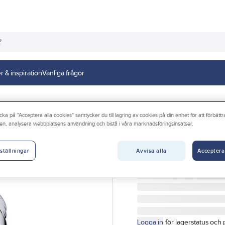
r & inspiration
Vanliga frågor
cka på "Acceptera alla cookies" samtycker du till lagring av cookies på din enhet för att förbätt
en, analysera webbplatsens användning och bistå i våra marknadsföringsinsatser.
DIVELLO
Strålsamlare Pr
Avvisa alla
Acceptera
ställningar
STRÅLSAMLARE DIVELLO
Artikelnr:
3010057031
Logga in
för lagerstatus och 