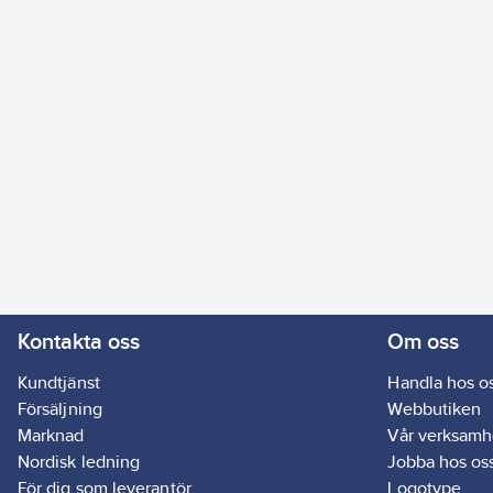
Kontakta oss
Om oss
Kundtjänst
Handla hos o
Försäljning
Webbutiken
Marknad
Vår verksamh
Nordisk ledning
Jobba hos os
För dig som leverantör
Logotype