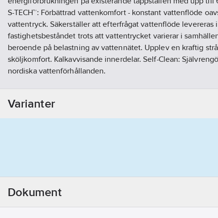
energiförbrukningen på existerande tappställen med upp ti
S-TECH™: Förbättrad vattenkomfort - konstant vattenflöde oavs
vattentryck. Säkerställer att efterfrågat vattenflöde levereras 
fastighetsbeståndet trots att vattentrycket varierar i samhälle
beroende på belastning av vattennätet. Upplev en kraftig str
sköljkomfort. Kalkavvisande innerdelar. Self-Clean: Självrengö
nordiska vattenförhållanden.
Artikelnr:
3010057031
Ean artikelnr:
7350090140272
Varianter
Ägarens artikelnr:
8242403
Materialklass
GP13
Dokument