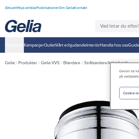
Aktuellt
Nya artiklar
Publikationer
Om Gelia
Kontakt
Produkter
Kampanjer
Outlet
Vårt erbjudande
Interiör
Handla hos oss
Guide
Gelia
Produkter
Gelia VVS
Blandare
Strålsamlare/köksdusch
Genom att kli
på webbplats
Cookie-in