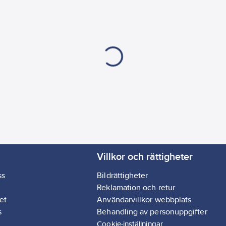
Villkor och rättigheter
ss
Bildrättigheter
Reklamation och retur
et
Användarvillkor webbplats
s
Behandling av personuppgifter
Cookie-inställningar