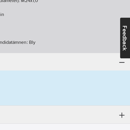
diameter):
M24x1,0
in
Feedback
andidatämnen:
Bly
6-11
ikt:
Ja
ntör:
8610020