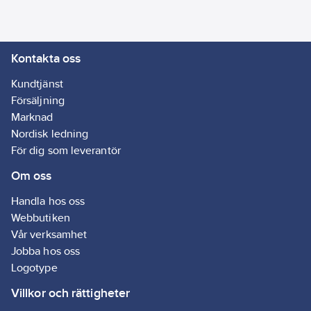
med optimal
Artikelnummer
sköljkomfort.
leverantör:
Kalkavvisande
8610030
Kontakta oss
innerdelar. Self-Clean:
Självrengörande -
Kundtjänst
optimal för nordiska
Försäljning
vattenförhållanden.
Marknad
Artikelnr:
3010057011
Nordisk ledning
Ean
För dig som leverantör
7350090140289
artikelnr:
Om oss
Ägarens
8242393
artikelnr:
Handla hos oss
Materialklass
GP13
Webbutiken
Vår verksamhet
Jobba hos oss
Logotype
Villkor och rättigheter