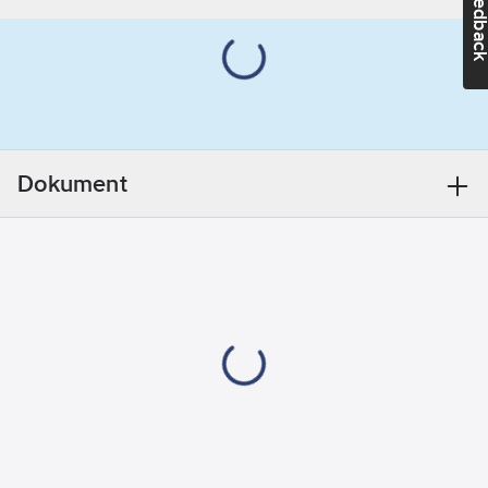
Feedba
tappställen med upp
Flödesbegränsare:
till 60 %. DIVELLO
Ja
DYNAMIC S-TECH™:
Antal
Förbättrad
stråltyper:
1
vattenkomfort -
Kulled:
Ja
konstant vattenflöde
REACH -
oavsett högt eller lågt
Innehåller
Dokument
vattentryck.
kandidatämnen:
Säkerställer att
Bly
efterfrågat vattenflöde
REACH
levereras i hela
Datum:
2022-
fastighetsbeståndet
06-11
trots att vattentrycket
Utförande:
varierar i samhällen,
M24x1,0 x
fastigheter och
M22x1,0
beroende på
REACH
belastning av
Informationsplikt:
vattennätet. Upplev
Ja
en kraftig strålbild