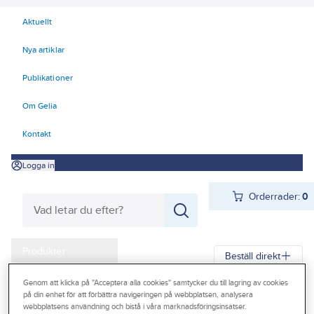
Aktuellt
Nya artiklar
Publikationer
Om Gelia
Kontakt
Logga in
Orderrader:
0
Produkter
Beställ direkt
Kampanjer
Genom att klicka på "Acceptera alla cookies" samtycker du till lagring av cookies
Gelia
Produkter
Gelia VVS
Blandare
Strålsamlare/köksdusch
på din enhet för att förbättra navigeringen på webbplatsen, analysera
Outlet
webbplatsens användning och bistå i våra marknadsföringsinsatser.