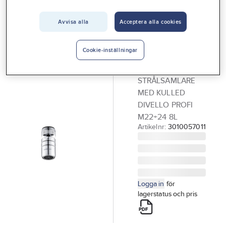
Vårt erbjudande
DIVELLO
Strålsamlare
Avvisa alla
Acceptera alla cookies
Interiör
med kulled
Handla hos oss
Profi M22/24,
Cookie-inställningar
Guider & inspiration
DIVELLO
STRÅLSAMLARE
Vanliga frågor
MED KULLED
DIVELLO PROFI
M22+24 8L
Artikelnr:
3010057011
Logga in
för
lagerstatus och pris