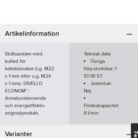
Artikelinformation
Strålsamlare med
Teknisk data
kulled för
Övriga
köksblandare (i.g. M22
förp.storlekar:
1
x 1 mm eller u.g. M24
ST/10 ST
x 1 mm). DIVELLO
Justerbar:
ECONOM™:
Nej
Armaturoberoende
och energieffektiv
Flödeskapacitet:
originalprodukt,
8
l/min
reducerar vatten- och
Anti-kalk-
energiförbrukningen
system:
Ja
Varianter
på existerande