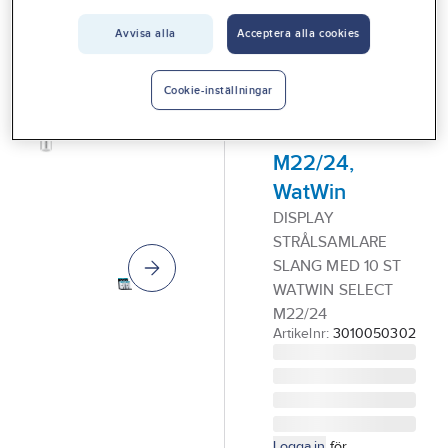
Vårt erbjudande
WATWIN
Avvisa alla
Acceptera alla cookies
Bänkdisplay,
Interiör
strålsamlare
Handla hos oss
Cookie-inställningar
med slang,
Guider & inspiration
Select
M22/24,
Vanliga frågor
WatWin
DISPLAY
STRÅLSAMLARE
SLANG MED 10 ST
WATWIN SELECT
M22/24
Artikelnr:
3010050302
Logga in
för