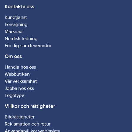
Kontakta oss
Använd stället vid
kassan för att skapa
Kundtjänst
merförsäljning, eller
Försäljning
placera det på lämplig
Marknad
plats i butiken. Stället
Nordisk ledning
levereras inklusive
För dig som leverantör
produkter.
Om oss
Artikelnr:
3010050302
Ean
7392462023998
Handla hos oss
artikelnr:
Webbutiken
Materialklass
GP13
Vår verksamhet
Jobba hos oss
Logotype
Villkor och rättigheter
Bildrättigheter
Reklamation och retur
Användarvillkor webbplats