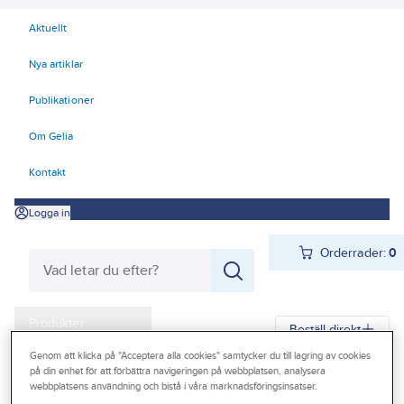
Aktuellt
Nya artiklar
Publikationer
Om Gelia
Kontakt
Logga in
Orderrader:
0
Produkter
Beställ direkt
Kampanjer
Genom att klicka på "Acceptera alla cookies" samtycker du till lagring av cookies
på din enhet för att förbättra navigeringen på webbplatsen, analysera
Gelia
Produkter
Gelia VVS
Blandare
Strålsamlare/köksdusch
webbplatsens användning och bistå i våra marknadsföringsinsatser.
Outlet