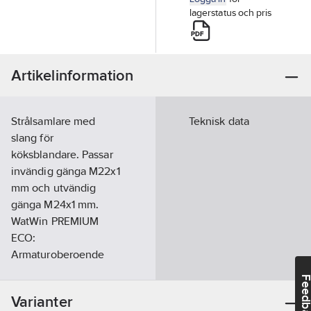
lagerstatus och pris
Artikelinformation
Strålsamlare med
Teknisk data
slang för
köksblandare. Passar
invändig gänga M22x1
mm och utvändig
gänga M24x1 mm.
WatWin PREMIUM
ECO:
Armaturoberoende
produkt av hög
Feedba
kvalitet, reducerar
Varianter
vatten- och