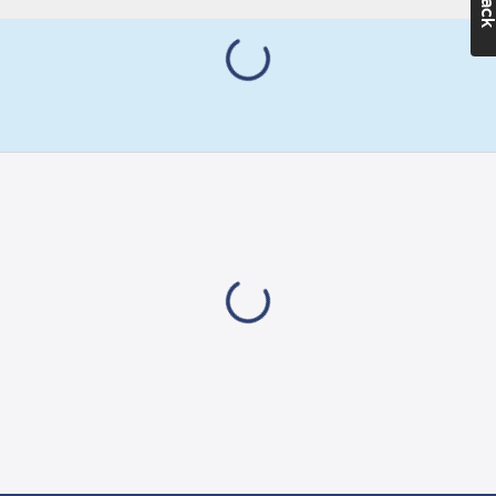
energiförbrukningen
på existerande
tappställen med upp
till 60%.
Constant Water Flow:
Förbättrad
vattenkomfort med
konstant vattenflöde
oavsett högt eller lågt
vattentryck. Upplev en
kraftig strålbild med
optimal sköljkomfort.
Kalkavvisande
innerdelar.
Shower Spray: Växla
mellan traditionell
stråle och duschstråle
genom skonsamt
vridreglage.