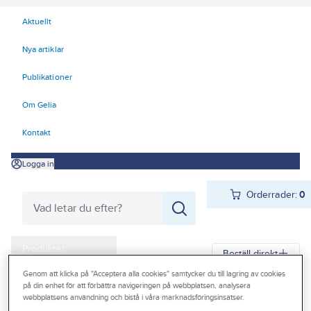
Aktuellt
Nya artiklar
Publikationer
Om Gelia
Kontakt
Logga in
Orderrader:
0
Produkter
Beställ direkt
Kampanjer
Genom att klicka på "Acceptera alla cookies" samtycker du till lagring av cookies
på din enhet för att förbättra navigeringen på webbplatsen, analysera
Gelia
Produkter
Gelia VVS
Bevattning
Vattenutkastare
webbplatsens användning och bistå i våra marknadsföringsinsatser.
Outlet