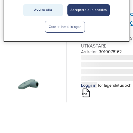
Vårt erbjudande
GUSTAVSBERG
Avvisa alla
Acceptera alla cookies
Vattenutkastarnyc
Interiör
Gustavsberg/Vår
Handla hos oss
Cookie-inställningar
m fl.
Guider & inspiration
NYCKEL 8MM INV VA VA
UTKASTARE
Vanliga frågor
Artikelnr:
3010078162
Logga in
för lagerstatus och 