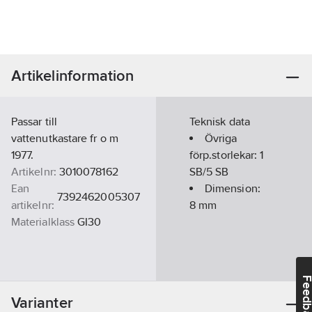
Artikelinformation
Passar till
Teknisk data
vattenutkastare fr o m
Övriga
1977.
förp.storlekar:
1
Artikelnr:
3010078162
SB/5 SB
Ean
Dimension:
7392462005307
artikelnr:
8
mm
Materialklass
GI30
Feedba
Varianter