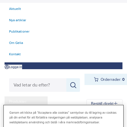
Aktuellt
Nya artiklar
Publikationer
Om Gelia
Kontakt
Logga in
Orderrader:
0
Produkter
Beställ direkt
Kampanjer
Genom att klicka på "Acceptera alla cookies" samtycker du till lagring av cookies
på din enhet för att förbättra navigeringen på webbplatsen, analysera
Gelia
Produkter
Gelia VVS
Bevattning
Outlet
webbplatsens användning och bistå i våra marknadsföringsinsatser.
Koppling och tillbehör bevattning