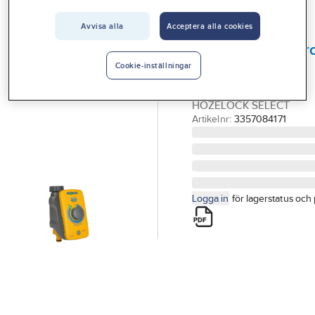
Vårt erbjudande
Avvisa alla
Acceptera alla cookies
HOZELOCK
Interiör
Bevattningskontro
Handla hos oss
Hozelock Select
Cookie-inställningar
SENSORKONTROLL
Guider & inspiration
HOZELOCK SELECT
Vanliga frågor
Artikelnr:
3357084171
Logga in
för lagerstatus och 