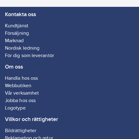
olika kopplingar så att
Kontakta oss
den passar din kran.
Artikelnr:
3357084171
Kundtjänst
Ean
Försäljning
5010646985307
artikelnr:
Marknad
Ägarens
Nordisk ledning
35708417
artikelnr:
För dig som leverantör
Materialklass
GI21
Om oss
Handla hos oss
Webbutiken
Vår verksamhet
Jobba hos oss
Logotype
Villkor och rättigheter
Bildrättigheter
Reklamation och retur