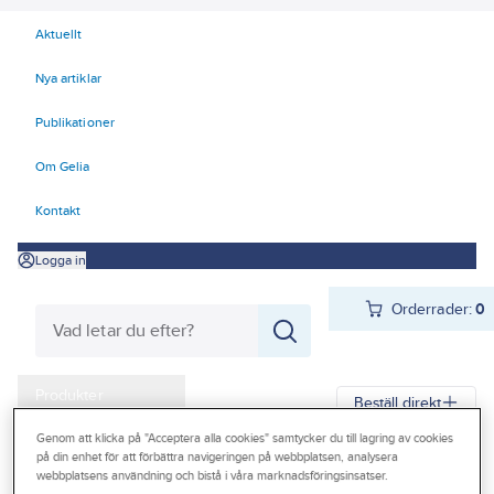
Aktuellt
Nya artiklar
Publikationer
Om Gelia
Kontakt
Logga in
Orderrader:
0
Produkter
Beställ direkt
Kampanjer
Genom att klicka på "Acceptera alla cookies" samtycker du till lagring av cookies
på din enhet för att förbättra navigeringen på webbplatsen, analysera
Gelia
Produkter
Gelia VVS
Avlopp inomhus
Vattenlås
Outlet
webbplatsens användning och bistå i våra marknadsföringsinsatser.
Vattenlås tvättställ