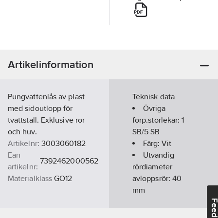
Artikelinformation
Pungvattenlås av plast
Teknisk data
med sidoutlopp för
Övriga
tvättställ. Exklusive rör
förp.storlekar:
1
och huv.
SB/5 SB
Artikelnr:
3003060182
Färg:
Vit
Ean
Utvändig
7392462000562
artikelnr:
rördiameter
Materialklass
GO12
avloppsrör:
40
mm
Feedba
Anslutningsdimension