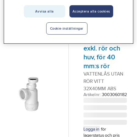
Vårt erbjudande
Avvisa alla
Acceptera alla cookies
FALUPLAST
Interiör
Pungvattenlås
Handla hos oss
av plast med
Cookie-inställningar
sidoutlopp,
Guider & inspiration
exkl. rör och
Vanliga frågor
huv, för 40
mm:s rör
VATTENLÅS UTAN
RÖR VITT
32X40MM ABS
Artikelnr:
3003060182
Logga in
för
lagerstatus och pris