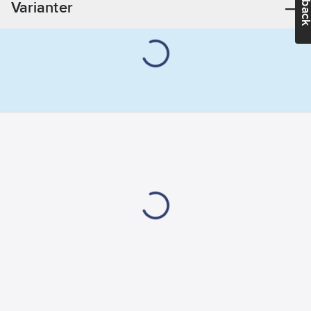
Varianter
mot
bottenventil:
1
1/4" (32)
Anslutning
mot
bottenventil:
Löpmutter
RSK
nummer:
8073843