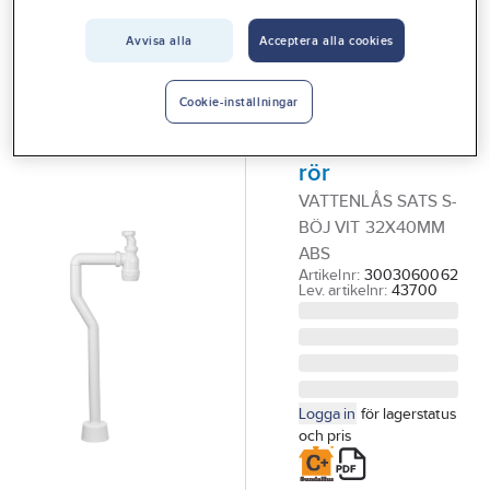
Vårt erbjudande
Avvisa alla
Acceptera alla cookies
FALUPLAST
Interiör
Vattenlås av
Handla hos oss
plast, S-böj,
Cookie-inställningar
för 40 mm:s
Guider & inspiration
rör
Vanliga frågor
VATTENLÅS SATS S-
BÖJ VIT 32X40MM
ABS
Artikelnr:
3003060062
Lev. artikelnr:
43700
Logga in
för lagerstatus
och pris