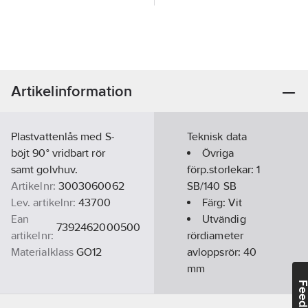
Artikelinformation
Plastvattenlås med S-
Teknisk data
böjt 90° vridbart rör
Övriga
samt golvhuv.
förp.storlekar:
1
Artikelnr:
3003060062
SB/140 SB
Lev. artikelnr:
43700
Färg:
Vit
Ean
Utvändig
7392462000500
artikelnr:
rördiameter
Materialklass
GO12
avloppsrör:
40
mm
Feedba
Anslutningsdimension