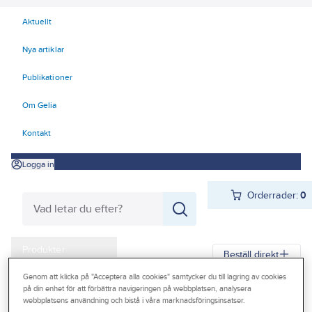
Aktuellt
Nya artiklar
Publikationer
Om Gelia
Kontakt
Logga in
Orderrader:
0
Produkter
Beställ direkt
Kampanjer
Genom att klicka på "Acceptera alla cookies" samtycker du till lagring av cookies
på din enhet för att förbättra navigeringen på webbplatsen, analysera
Gelia
Produkter
Gelia VVS
Avlopp inomhus
Vattenlås
Outlet
webbplatsens användning och bistå i våra marknadsföringsinsatser.
Vattenlås tvättställ