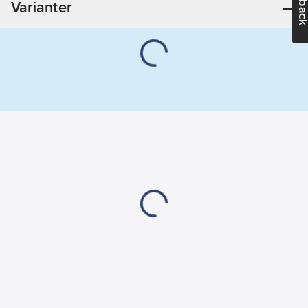
Varianter
mot
bottenventil:
1
1/4" (32)
Form
utloppsrör:
S-
lås
Med
täcklock/kåpa:
Ja
Anslutning
mot
bottenventil:
Löpmutter
Med golvrör:
Ja
Avloppsanslutning:
Slätände
RSK