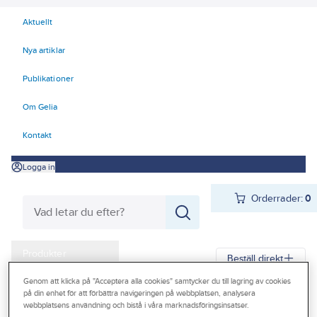
Aktuellt
Nya artiklar
Publikationer
Om Gelia
Kontakt
Logga in
Orderrader:
0
Produkter
Beställ direkt
Kampanjer
Genom att klicka på "Acceptera alla cookies" samtycker du till lagring av cookies
på din enhet för att förbättra navigeringen på webbplatsen, analysera
Gelia
Produkter
Gelia Verktyg, maskiner & hantering
Outlet
webbplatsens användning och bistå i våra marknadsföringsinsatser.
Trädgård, maskiner, redskap, tillbehör
Ogräsbekämpning