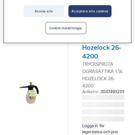
Vårt erbjudande
Avvisa alla
Acceptera alla cookies
HOZELOCK
Interiör
Tryckspruta,
Handla hos oss
för
Cookie-inställningar
ogräsättika,
Guider & inspiration
Hozelock 26-
Vanliga frågor
4200
TRYCKSPRUTA
OGRÄSÄTTIKA 1.5L
HOZELOCK 26-
4200
Artikelnr:
3047493201
Logga in
för
lagerstatus och pris