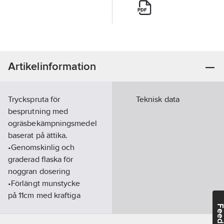
Artikelinformation
Tryckspruta för
Teknisk data
besprutning med
ogräsbekämpningsmedel
baserat på ättika.
•Genomskinlig och
graderad flaska för
noggran dosering
•Förlängt munstycke
på 11cm med kraftiga
packningar som är
Feedba
moståndskraftiga mot