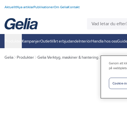
Aktuellt
Nya artiklar
Publikationer
Om Gelia
Kontakt
Produkter
Kampanjer
Outlet
Vårt erbjudande
Interiör
Handla hos oss
Guide
Gelia
Produkter
Gelia Verktyg, maskiner & hantering
Mätinstrument
Genom att kli
på webbplats
Cookie-in