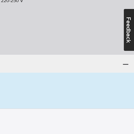
:
220-250
V
Feedback