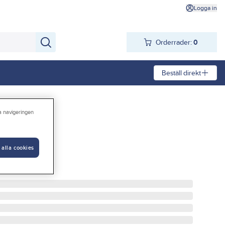
Logga in
Orderrader:
0
Beställ direkt
ra navigeringen
-250 V
 alla cookies
-250V