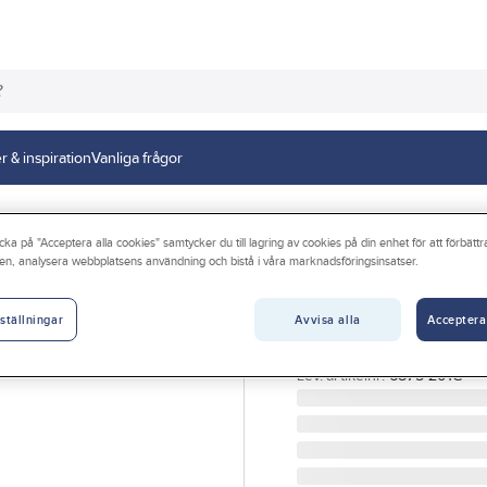
r & inspiration
Vanliga frågor
Testmejslar
cka på "Acceptera alla cookies" samtycker du till lagring av cookies på din enhet för att förbätt
en, analysera webbplatsens användning och bistå i våra marknadsföringsinsatser.
GELIA
Testmejsel, 220
Avvisa alla
Acceptera
ställningar
TESTMEJSEL LITEN 220
Artikelnr:
05.0000430
Lev. artikelnr:
6875-201C