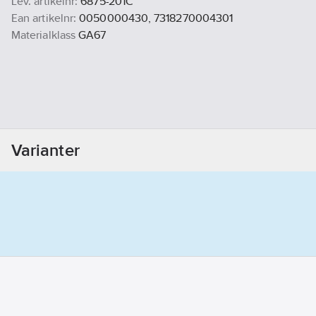
Lev. artikelnr:
6875-201C
Ean artikelnr:
0050000430, 7318270004301
Materialklass
GA67
Varianter