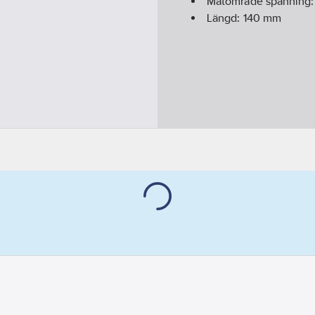
Mätområde spänning
Längd:
140
mm