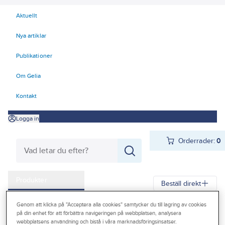
Aktuellt
Nya artiklar
Publikationer
Om Gelia
Kontakt
Logga in
Orderrader:
0
Produkter
Beställ direkt
Kampanjer
Genom att klicka på "Acceptera alla cookies" samtycker du till lagring av cookies
Gelia
Produkter
Gelia Verktyg, maskiner & hantering
på din enhet för att förbättra navigeringen på webbplatsen, analysera
Outlet
webbplatsens användning och bistå i våra marknadsföringsinsatser.
Mätinstrument
Spänningsprovare