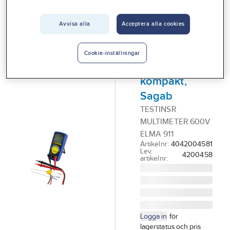
Vårt erbjudande
Avvisa alla
Acceptera alla cookies
ELMA
Interiör
Multimeter
Handla hos oss
Elma 911,
Cookie-inställningar
digital
Guider & inspiration
kompakt,
Vanliga frågor
Sagab
TESTINSR
MULTIMETER 600V
ELMA 911
Artikelnr:
4042004581
Lev.
4200458
artikelnr:
Logga in
för
lagerstatus och pris