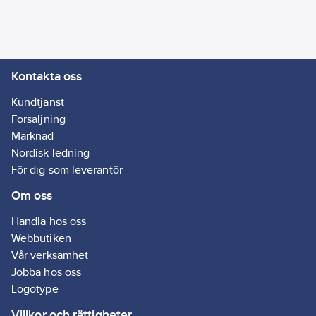
4200458
artikelnr:
Ean
5706445840274
artikelnr:
Materialklass
GG67
Kontakta oss
Kundtjänst
Försäljning
Marknad
Nordisk ledning
För dig som leverantör
Om oss
Handla hos oss
Webbutiken
Vår verksamhet
Jobba hos oss
Logotype
Villkor och rättigheter