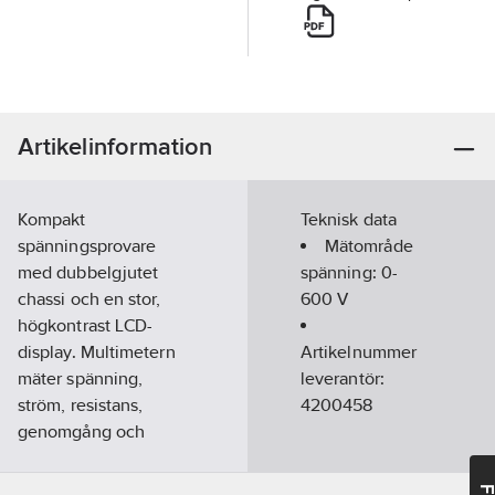
Artikelinformation
Kompakt
Teknisk data
spänningsprovare
Mätområde
med dubbelgjutet
spänning:
0-
chassi och en stor,
600
V
högkontrast LCD-
display. Multimetern
Artikelnummer
mäter spänning,
leverantör:
ström, resistans,
4200458
genomgång och
temperatur. Utrustad
med summer.