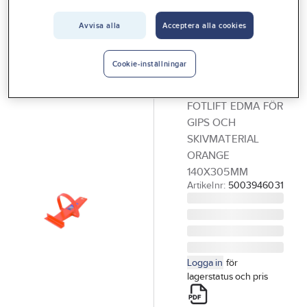
Vårt erbjudande
Avvisa alla
Acceptera alla cookies
EDMA
Interiör
Fotlift för
Handla hos oss
hantering av
Cookie-inställningar
skivmaterial
Guider & inspiration
FOTLIFT EDMA FÖR
Vanliga frågor
GIPS OCH
SKIVMATERIAL
ORANGE
140X305MM
Artikelnr:
5003946031
Logga in
för
lagerstatus och pris