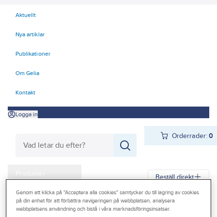
Aktuellt
Nya artiklar
Publikationer
Om Gelia
Kontakt
Logga in
Orderrader:
0
Produkter
Beställ direkt
Kampanjer
Genom att klicka på "Acceptera alla cookies" samtycker du till lagring av cookies
på din enhet för att förbättra navigeringen på webbplatsen, analysera
Gelia
Produkter
Gelia Verktyg, maskiner & hantering
Outlet
webbplatsens användning och bistå i våra marknadsföringsinsatser.
Lyft och hantering
Förvaring och hantering