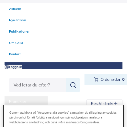
Aktuellt
Nya artiklar
Publikationer
Om Gelia
Kontakt
Logga in
Orderrader:
0
Produkter
Beställ direkt
Kampanjer
Genom att klicka på "Acceptera alla cookies" samtycker du till lagring av cookies
på din enhet för att förbättra navigeringen på webbplatsen, analysera
Gelia
Produkter
Gelia Verktyg, maskiner & hantering
Outlet
webbplatsens användning och bistå i våra marknadsföringsinsatser.
Handverktyg
Slip- och polermaskin