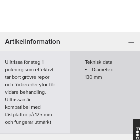
Artikelinformation
Ulltrissa för steg 1
Teknisk data
polering som effektivt
Diameter:
tar bort grövre repor
130
mm
och förbereder ytor för
vidare behandling.
Ulltrissan är
kompatibel med
fästplattor på 125 mm
och fungerar utmärkt
med både roterande
Feedba
och oscillerande