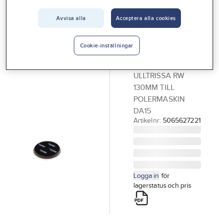
Vårt erbjudande
Avvisa alla
Acceptera alla cookies
GÖRDETMEDRW
Interiör
Ny i webbutiken
Ulltrissa till
Handla hos oss
polermaskin,
Cookie-inställningar
RW
Guider & inspiration
ULLTRISSA RW
Vanliga frågor
130MM TILL
POLERMASKIN
DA15
Artikelnr:
5065627221
Logga in
för
lagerstatus och pris