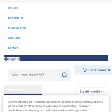
Aktuellt
Nya artiklar
Publikationer
Om Gelia
Kontakt
Logga in
Orderrader:
0
Produkter
Beställ direkt
Kampanjer
Genom att klicka på "Acceptera alla cookies" samtycker du till lagring av cookies
Gelia
Produkter
Gelia Ventilation
Ventilationssystem
på din enhet för att förbättra navigeringen på webbplatsen, analysera
Outlet
webbplatsens användning och bistå i våra marknadsföringsinsatser.
Ventilationssystem PAX