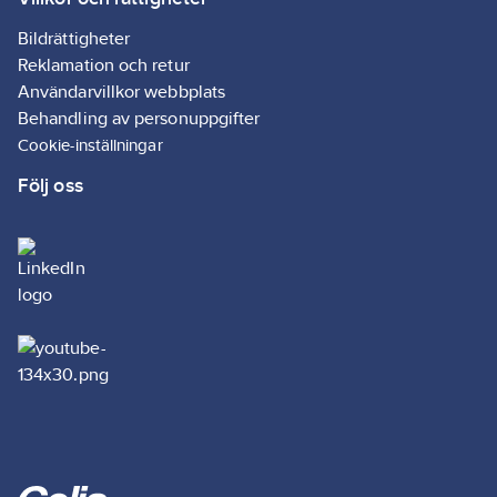
artikelnr:
Materialklass
GG27
Bildrättigheter
Reklamation och retur
Användarvillkor webbplats
Behandling av personuppgifter
Cookie-inställningar
Följ oss