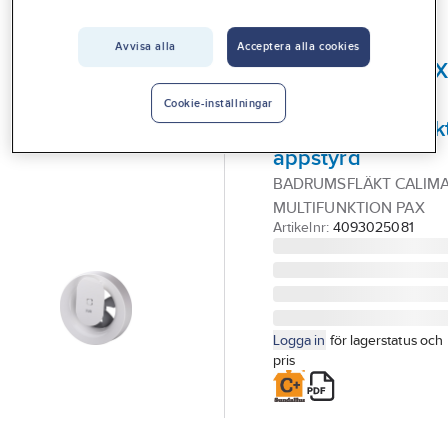
Vårt erbjudande
Avvisa alla
Acceptera alla cookies
PAX
Interiör
Badrumsfläkt PA
Handla hos oss
Calima
Cookie-inställningar
multifunktionsfläk
Guider & inspiration
appstyrd
Vanliga frågor
BADRUMSFLÄKT CALIM
MULTIFUNKTION PAX
Artikelnr:
4093025081
Logga in
för lagerstatus och
pris