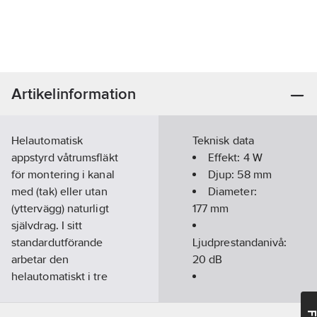
Artikelinformation
Helautomatisk
Teknisk data
appstyrd våtrumsfläkt
Effekt:
4
W
för montering i kanal
Djup:
58
mm
med (tak) eller utan
Diameter:
(yttervägg) naturligt
177
mm
självdrag. I sitt
standardutförande
Ljudprestandanivå:
arbetar den
20
dB
helautomatiskt i tre
hastighetslägen.
Flödeshastighet:
Fläkten är
110
m³/h