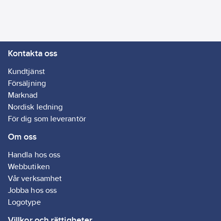
app där fläkten kan
programmeras för
värmeförflyttning,
kalenderfunktion,
Kontakta oss
boostläge,
konstantflöde,
Kundtjänst
vädringsfunktion m m.
Försäljning
Inbyggd allpolig
Marknad
brytare.
Nordisk ledning
Temperaturområde: +5
För dig som leverantör
°C till + 35 °C. 100-240
Om oss
V AC 50-60 Hz. Klass II
(ska ej skyddsjordas).
Handla hos oss
IP44.
Webbutiken
Artikelnr:
4093025081
Vår verksamhet
Ean
Jobba hos oss
7391477155014
artikelnr:
Logotype
Ägarens
9302508
Villkor och rättigheter