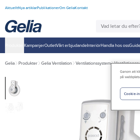
Aktuellt
Nya artiklar
Publikationer
Om Gelia
Kontakt
Produkter
Kampanjer
Outlet
Vårt erbjudande
Interiör
Handla hos oss
Guide
Gelia
Produkter
Gelia Ventilation
Ventilationssystem
Ventilations
Genom att kli
på webbplats
Cookie-in