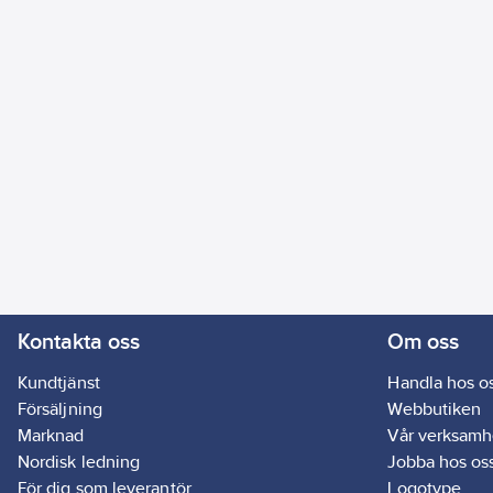
Kontakta oss
Om oss
Kundtjänst
Handla hos o
Försäljning
Webbutiken
Marknad
Vår verksamh
Nordisk ledning
Jobba hos os
För dig som leverantör
Logotype