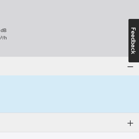
Feedback
dB
³/h
44
ntör:
1860-1