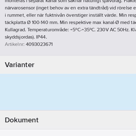
monteras i separat kanal som saknar naturligt självdrag. Fläkt
närvarosensor (inget behov av en extra tändtråd) vid rörelse el
i rummet, eller när fuktnivån överstiger inställt värde. Min r
täckplatta Ø 100-140 mm. Min respektive max kanal-Ø med tä
Kullagrad. Temperaturområde: +5ºC-+35ºC. 230V AC 50Hz. Klas
skyddsjordas). IP44.
Artikelnr:
4093023671
Ean artikelnr:
7391477186018
Ägarens artikelnr:
9302367
Varianter
Materialklass
GG27
Dokument