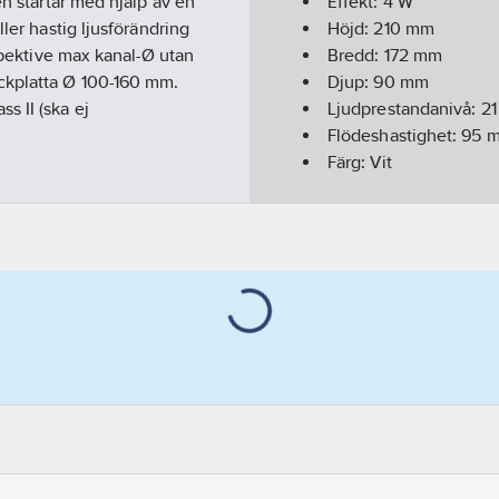
en startar med hjälp av en
Effekt:
4
W
ler hastig ljusförändring
Höjd:
210
mm
espektive max kanal-Ø utan
Bredd:
172
mm
ckplatta Ø 100-160 mm.
Djup:
90
mm
s II (ska ej
Ljudprestandanivå:
21
Flödeshastighet:
95
m
Färg:
Vit
Kapslingsklass (IP):
IP
Märkspänning:
230
V
Artikelnummer levera