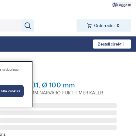
Logga in
Orderrader:
0
Beställ direkt
ra navigeringen
AX passad 31, Ø 100 mm
 alla cookies
31 1860-1 100MM NÄRVARO FUKT TIMER KALLR
pris