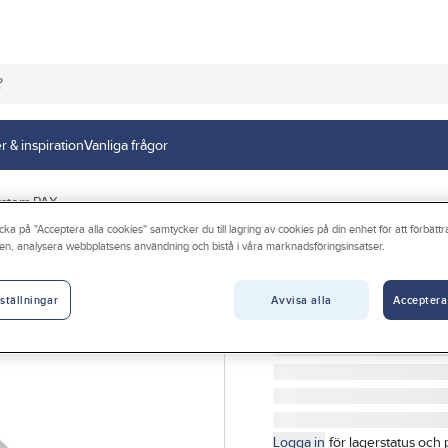
r & inspiration
Vanliga frågor
system PAX
cka på "Acceptera alla cookies" samtycker du till lagring av cookies på din enhet för att förbätt
en, analysera webbplatsens användning och bistå i våra marknadsföringsinsatser.
PAX
Badrumsfläkt P
Avvisa alla
Acceptera
ställningar
BADRUMSFLÄKT PASSAD 
Artikelnr:
4093023671
Logga in
för lagerstatus och 