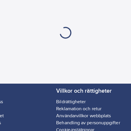
Villkor och rättigheter
ss
Bildrättigheter
Reklamation och retur
et
Användarvillkor webbplats
s
Behandling av personuppgifter
Cookie-inställningar