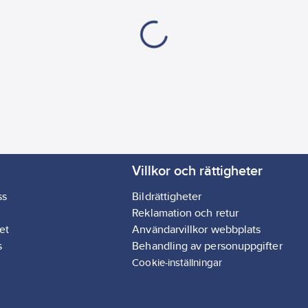
Villkor och rättigheter
ss
Bildrättigheter
Reklamation och retur
et
Användarvillkor webbplats
s
Behandling av personuppgifter
Cookie-inställningar