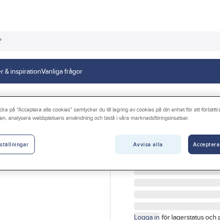
r & inspiration
Vanliga frågor
ystem Fresh
cka på "Acceptera alla cookies" samtycker du till lagring av cookies på din enhet för att förbätt
en, analysera webbplatsens användning och bistå i våra marknadsföringsinsatser.
FRESH
Standardfilter ti
Avvisa alla
Acceptera
ställningar
STANDARDFILTER FRESH
Artikelnr:
4066215961
Logga in
för lagerstatus och 