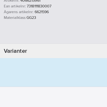
Artikelnr:
4066215961
Ean artikelnr:
7318111830007
Ägarens artikelnr:
6621596
Materialklass
GG23
Varianter