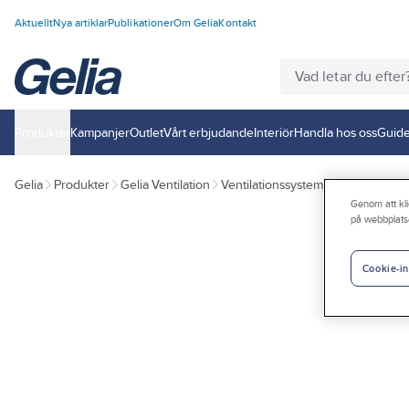
Aktuellt
Nya artiklar
Publikationer
Om Gelia
Kontakt
Produkter
Kampanjer
Outlet
Vårt erbjudande
Interiör
Handla hos oss
Guide
Gelia
Produkter
Gelia Ventilation
Ventilationssystem
Ventilationss
Genom att kli
på webbplats
Cookie-in