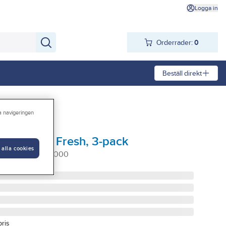
Logga in
Orderrader:
0
Beställ direkt
ra navigeringen
ll Fresh 80, Fresh, 3-pack
 alla cookies
 80 3-PACK 183000
pris