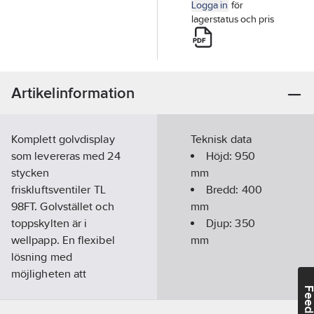
Logga in
för
lagerstatus och pris
Artikelinformation
Komplett golvdisplay
Teknisk data
som levereras med 24
Höjd:
950
stycken
mm
friskluftsventiler TL
Bredd:
400
98FT. Golvstället och
mm
toppskylten är i
Djup:
350
wellpapp. En flexibel
mm
lösning med
möjligheten att
exponera produkterna
Feedba
på en begränsad yta