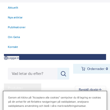
Aktuellt
Nya artiklar
Publikationer
Om Gelia
Kontakt
Logga in
Orderrader:
0
Produkter
Beställ direkt
Kampanjer
Genom att klicka på "Acceptera alla cookies" samtycker du till lagring av cookies
på din enhet för att förbättra navigeringen på webbplatsen, analysera
Gelia
Produkter
Gelia Ventilation
Ventilationssystem
Outlet
webbplatsens användning och bistå i våra marknadsföringsinsatser.
Ventilationssystem Fresh