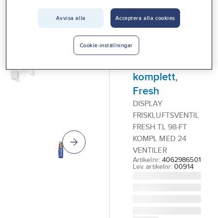
Vårt erbjudande
Avvisa alla
Acceptera alla cookies
FRESH
Interiör
Golvdisplay
Handla hos oss
friskluftsventil
Cookie-inställningar
TL98-FT,
Guider & inspiration
komplett,
Vanliga frågor
Fresh
DISPLAY
FRISKLUFTSVENTIL
FRESH TL 98-FT
KOMPL MED 24
VENTILER
Artikelnr:
4062986501
Lev. artikelnr:
00914