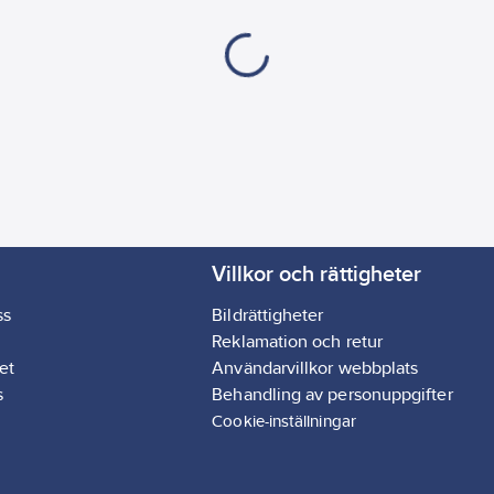
Villkor och rättigheter
ss
Bildrättigheter
Reklamation och retur
et
Användarvillkor webbplats
s
Behandling av personuppgifter
Cookie-inställningar