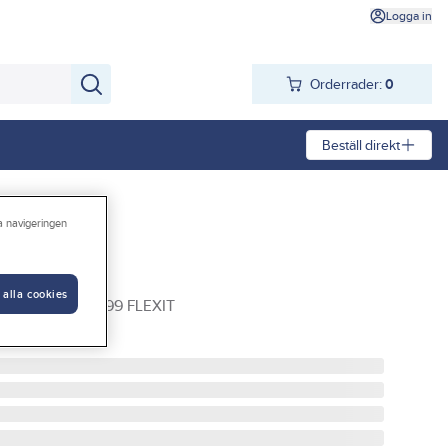
Logga in
Orderrader:
0
Beställ direkt
ra navigeringen
, Flexit
 alla cookies
KOMPLETT 02299 FLEXIT