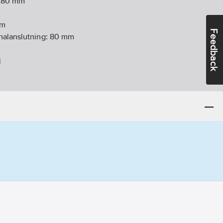
:
80
mm
m
Feedback
nalanslutning:
80
mm
j
smönster:
Nej
:
Nej