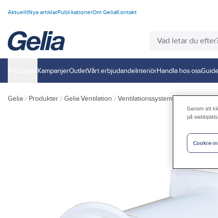
Aktuellt
Nya artiklar
Publikationer
Om Gelia
Kontakt
Produkter
Kampanjer
Outlet
Vårt erbjudande
Interiör
Handla hos oss
Guide
Gelia
Produkter
Gelia Ventilation
Ventilationssystem
Ventilationss
Genom att kli
på webbplats
Cookie-in