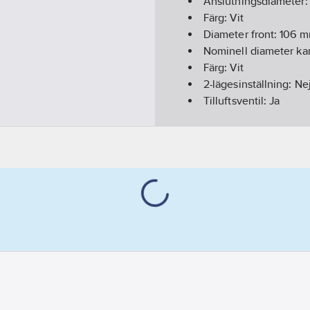
Anslutningsdiameter
Färg:
Vit
Diameter front:
106
m
Nominell diameter ka
Färg:
Vit
2-lägesinställning:
Ne
Tilluftsventil:
Ja
Med filter:
Nej
Höginducerande:
Nej
Begränsat utblåsning
Material:
Plast
Form:
Rund
Självreglerande:
Nej
Med volyminställning
Material:
Plast