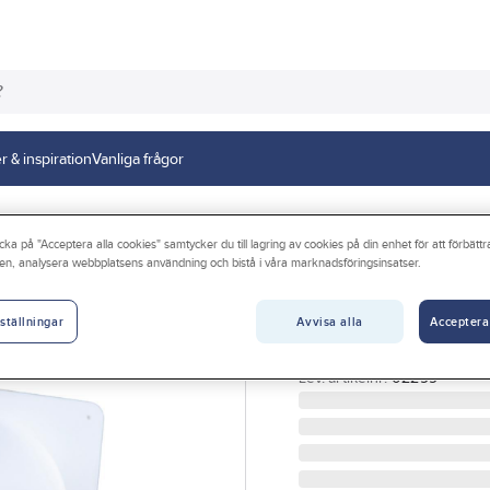
r & inspiration
Vanliga frågor
ystem Flexit
cka på "Acceptera alla cookies" samtycker du till lagring av cookies på din enhet för att förbätt
en, analysera webbplatsens användning och bistå i våra marknadsföringsinsatser.
FLEXIT
Övrigt Skåpventil
Avvisa alla
Acceptera
ställningar
SKÅPVENTIL VIT 80MM 
Artikelnr:
9869082
Lev. artikelnr:
02299