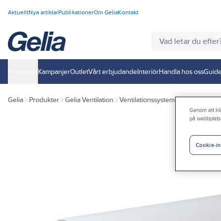
Aktuellt
Nya artiklar
Publikationer
Om Gelia
Kontakt
Produkter
Kampanjer
Outlet
Vårt erbjudande
Interiör
Handla hos oss
Guide
Gelia
Produkter
Gelia Ventilation
Ventilationssystem
Ventilationss
Genom att kli
på webbplats
Cookie-in