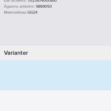
Ean artikelnr:
7023674000810
Ägarens artikelnr:
9869093
Materialklass
GG24
Varianter