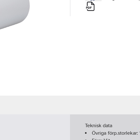
Teknisk data
Övriga förp.storlekar: