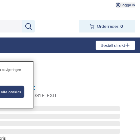
Logga in
Orderrader:
0
Beställ direkt
ra navigeringen
RG, Flexit
 alla cookies
L:350MM 400081 FLEXIT
pris