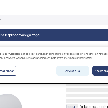
r & inspiration
Vanliga frågor
ystem Flexit
cka på "Acceptera alla cookies" samtycker du till lagring av cookies på din enhet för att förbätt
en, analysera webbplatsens användning och bistå i våra marknadsföringsinsatser.
FLEXIT
Väggenomföring 
Avvisa alla
Acceptera
ställningar
VÄGGRÖR RG100 100MM 
Artikelnr:
4070211661
Logga in
för lagerstatus och 