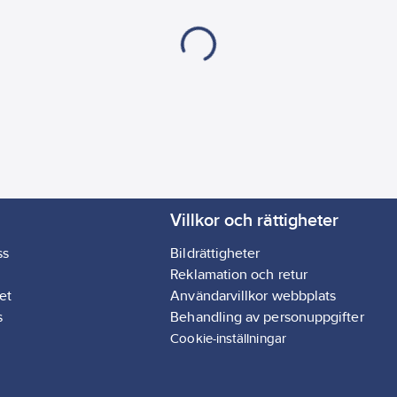
Villkor och rättigheter
ss
Bildrättigheter
Reklamation och retur
et
Användarvillkor webbplats
s
Behandling av personuppgifter
Cookie-inställningar