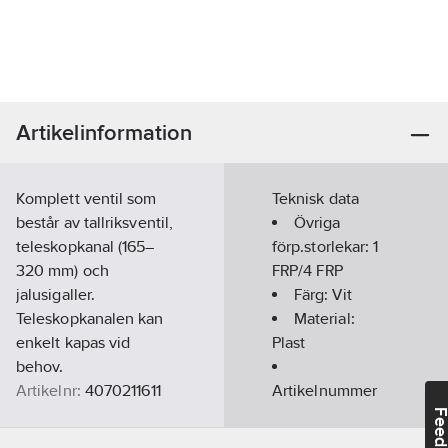
Artikelinformation
Komplett ventil som
Teknisk data
består av tallriksventil,
Övriga
teleskopkanal (165–
förp.storlekar:
1
320 mm) och
FRP/4 FRP
jalusigaller.
Färg:
Vit
Teleskopkanalen kan
Material:
enkelt kapas vid
Plast
behov.
Artikelnr:
4070211611
Artikelnummer
Ean
leverantör:
Feedba
7023670022991
artikelnr:
02299