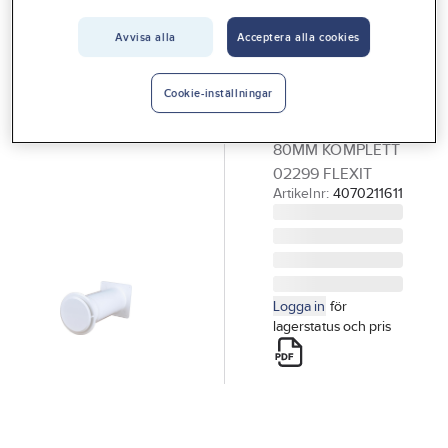
Vårt erbjudande
Avvisa alla
Acceptera alla cookies
FLEXIT
Interiör
Skåpventil,
Handla hos oss
Flexit
Cookie-inställningar
SKÅPVENTIL VIT
Guider & inspiration
80MM KOMPLETT
Vanliga frågor
02299 FLEXIT
Artikelnr:
4070211611
Logga in
för
lagerstatus och pris