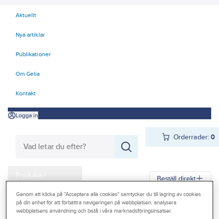
Aktuellt
Nya artiklar
Publikationer
Om Gelia
Kontakt
Logga in
Orderrader:
0
Produkter
Beställ direkt
Kampanjer
Genom att klicka på "Acceptera alla cookies" samtycker du till lagring av cookies
på din enhet för att förbättra navigeringen på webbplatsen, analysera
Gelia
Produkter
Gelia Ventilation
Ventilationssystem
Outlet
webbplatsens användning och bistå i våra marknadsföringsinsatser.
Ventilationssystem Flexit