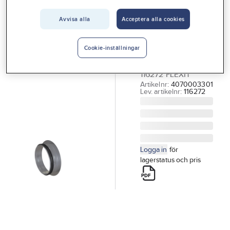
Vårt erbjudande
Avvisa alla
Acceptera alla cookies
FLEXIT
Interiör
Inloppsrör
Handla hos oss
INLOPPSRÖR
Cookie-inställningar
125MM GALV STÅL
Guider & inspiration
116272 FLEXIT
Vanliga frågor
Artikelnr:
4070003301
Lev. artikelnr:
116272
Logga in
för
lagerstatus och pris