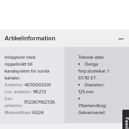
Artikelinformation
Inloppsrör med
Teknisk data
nippelmått till
Övriga
kanalsystem för runda
förp.storlekar:
1
kanaler.
ST/10 ST
Artikelnr:
4070003301
Diameter:
Lev. artikelnr:
116272
125
mm
Ean
7023671162726
artikelnr:
Ytbehandling:
Materialklass
GG24
Galvaniserad
Material:
Feedba
Stål