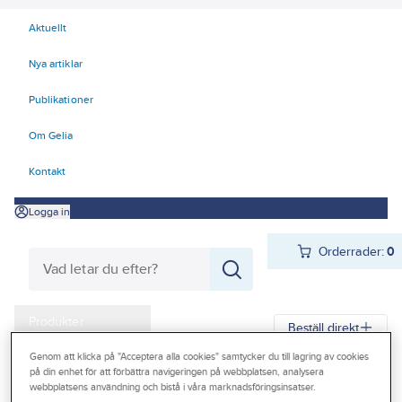
Aktuellt
Nya artiklar
Publikationer
Om Gelia
Kontakt
Logga in
Orderrader:
0
Produkter
Beställ direkt
Kampanjer
Genom att klicka på "Acceptera alla cookies" samtycker du till lagring av cookies
på din enhet för att förbättra navigeringen på webbplatsen, analysera
Gelia
Produkter
Gelia Ventilation
Ventilationssystem
Outlet
webbplatsens användning och bistå i våra marknadsföringsinsatser.
Ventilationssystem Flexit