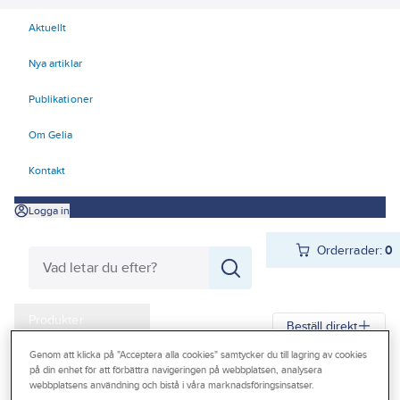
Aktuellt
Nya artiklar
Publikationer
Om Gelia
Kontakt
Logga in
Orderrader:
0
Produkter
Beställ direkt
Kampanjer
Genom att klicka på "Acceptera alla cookies" samtycker du till lagring av cookies
på din enhet för att förbättra navigeringen på webbplatsen, analysera
Gelia
Produkter
Gelia Ventilation
Ventilationssystem
Outlet
webbplatsens användning och bistå i våra marknadsföringsinsatser.
Ventilationssystem Flexit