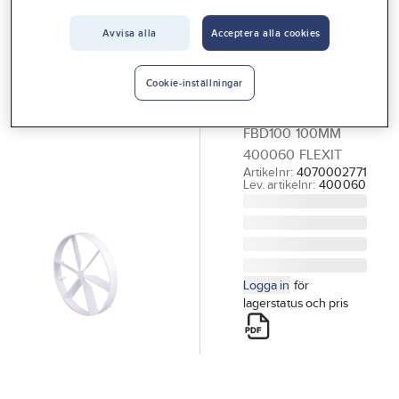
Vårt erbjudande
Avvisa alla
Acceptera alla cookies
FLEXIT
Interiör
Backspjäll,
Handla hos oss
Flexit
Cookie-inställningar
BACKSPJÄLL
Guider & inspiration
FBD100 100MM
Vanliga frågor
400060 FLEXIT
Artikelnr:
4070002771
Lev. artikelnr:
400060
Logga in
för
lagerstatus och pris