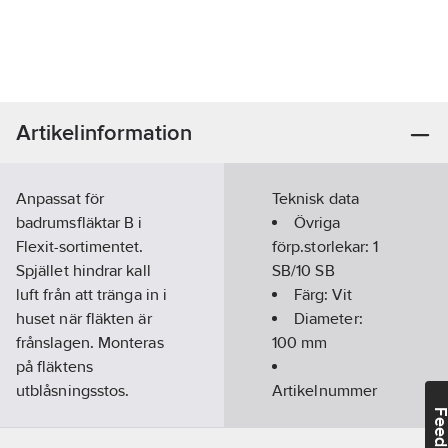
Artikelinformation
Anpassat för
Teknisk data
badrumsfläktar B i
Övriga
Flexit-sortimentet.
förp.storlekar:
1
Spjället hindrar kall
SB/10 SB
luft från att tränga in i
Färg:
Vit
huset när fläkten är
Diameter:
frånslagen. Monteras
100
mm
på fläktens
utblåsningsstos.
Artikelnummer
Artikelnr:
4070002771
leverantör:
Feedba
Lev. artikelnr:
400060
400060