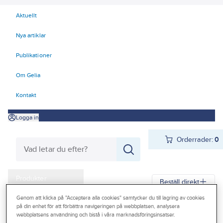
Aktuellt
Nya artiklar
Publikationer
Om Gelia
Kontakt
Logga in
Orderrader:
0
Produkter
Beställ direkt
Kampanjer
Genom att klicka på "Acceptera alla cookies" samtycker du till lagring av cookies
på din enhet för att förbättra navigeringen på webbplatsen, analysera
Gelia
Produkter
Gelia Ventilation
Ventilationssystem
Outlet
webbplatsens användning och bistå i våra marknadsföringsinsatser.
Ventilationssystem Flexit