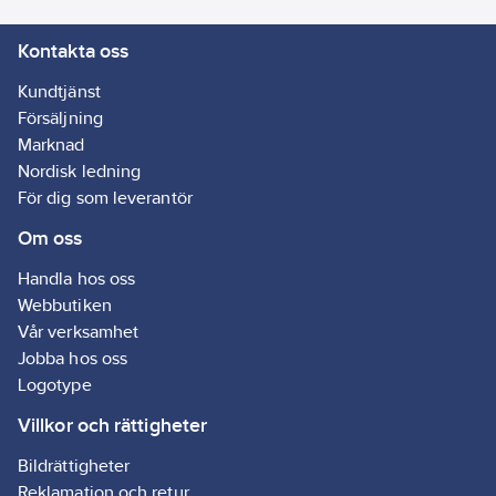
50 Hz. Klass II. IP34.
Kontakta oss
Artikelnr:
4070002741
Lev. artikelnr:
400052
Kundtjänst
Ean
Försäljning
7023674000520
artikelnr:
Marknad
Materialklass
GG24
Nordisk ledning
För dig som leverantör
Om oss
Handla hos oss
Webbutiken
Vår verksamhet
Jobba hos oss
Logotype
Villkor och rättigheter
Bildrättigheter
Reklamation och retur