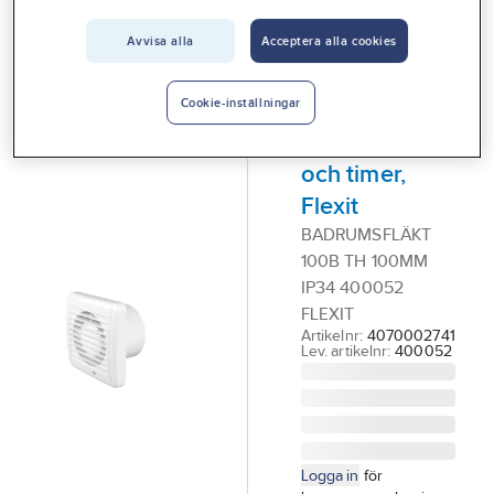
Vårt erbjudande
Avvisa alla
Acceptera alla cookies
FLEXIT
Interiör
Badrumsfläkt
Handla hos oss
B TH,
Cookie-inställningar
fuktsensor
Guider & inspiration
och timer,
Vanliga frågor
Flexit
BADRUMSFLÄKT
100B TH 100MM
IP34 400052
FLEXIT
Artikelnr:
4070002741
Lev. artikelnr:
400052
Logga in
för