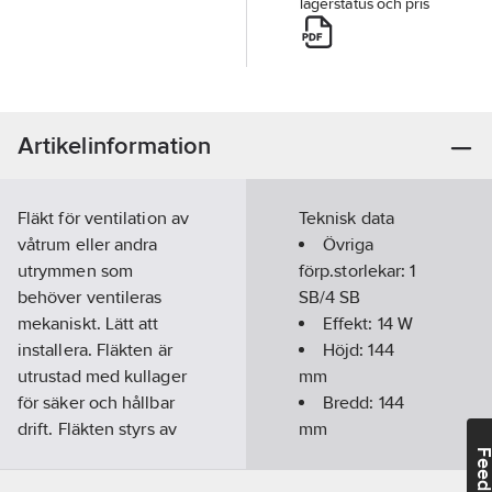
lagerstatus och pris
Artikelinformation
Fläkt för ventilation av
Teknisk data
våtrum eller andra
Övriga
utrymmen som
förp.storlekar:
1
behöver ventileras
SB/4 SB
mekaniskt. Lätt att
Effekt:
14
W
installera. Fläkten är
Höjd:
144
utrustad med kullager
mm
för säker och hållbar
Bredd:
144
drift. Fläkten styrs av
mm
både fuktsensor och
Djup:
122
Feedba
timer. Fuktsensorn
mm