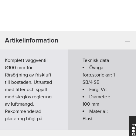
Artikelinformation
Komplett väggventil
Teknisk data
Ø100 mm för
Övriga
försörjning av friskluft
förp.storlekar:
1
till bostaden. Utrustad
SB/4 SB
med filter och spjäll
Färg:
Vit
med steglös reglering
Diameter:
av luftmängd.
100
mm
Rekommenderad
Material:
placering högt på
Plast
vägg, och gärna över
Längd:
380
Feedba
en värmekälla. Med
mm