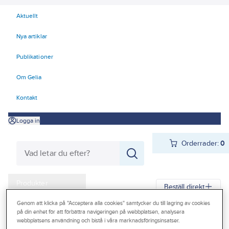
Aktuellt
Nya artiklar
Publikationer
Om Gelia
Kontakt
Logga in
Orderrader:
0
Produkter
Beställ direkt
Kampanjer
Genom att klicka på "Acceptera alla cookies" samtycker du till lagring av cookies
på din enhet för att förbättra navigeringen på webbplatsen, analysera
Gelia
Produkter
Gelia Ventilation
Ventilationssystem
Outlet
webbplatsens användning och bistå i våra marknadsföringsinsatser.
Ventilationssystem Flexit