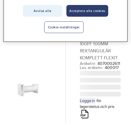
Vårt erbjudande
Avvisa alla
Acceptera alla cookies
FLEXIT
Interiör
Friskluftsventil
Handla hos oss
100FF, Flexit
Cookie-inställningar
FRISKLUFTSVENTIL
Guider & inspiration
100FF 100MM
Vanliga frågor
REKTANGULÄR
KOMPLETT FLEXIT
Artikelnr:
4070002611
Lev. artikelnr:
400017
Logga in
för
lagerstatus och pris